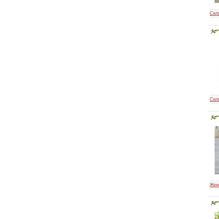
Скл
Кройка и шитьё для
самых маленьких
Шейте сами
Скл
Технология швейных
изделий по
Жен
индивидуальным
заказам