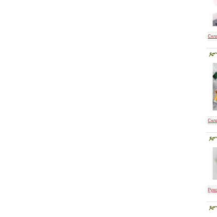
Скл
Скл
Рук