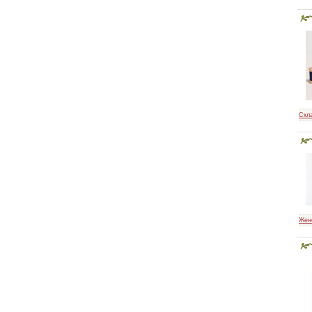
Скл
Жен