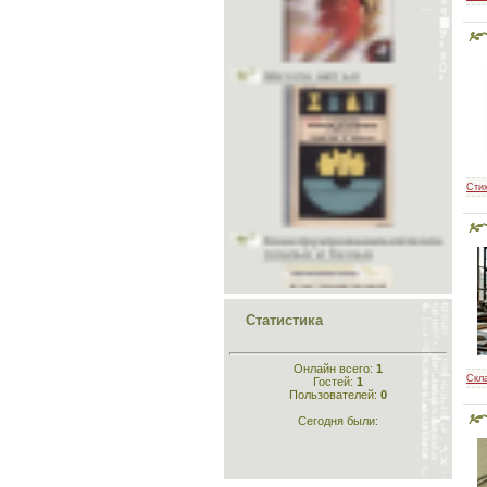
Школа шитья
Учитесь шить и вязать
Головные уборы
Меховые головные уборы
Материалы
Исторический раздел
Одежда для кукол
Шьём животным
Рукоделие
Конструирование лёгкого
Стихи
платья и белья
Сти
Склад
Статистика
Конструирование
одежды
Онлайн всего:
1
Скл
Гостей:
1
Пользователей:
0
Сегодня были: