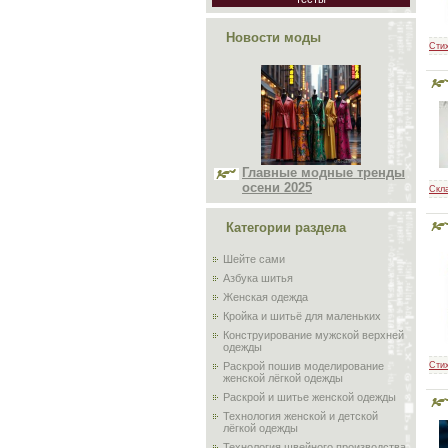
Новости моды
Сти
Главные модные тренды
осени 2025
Скл
Категории раздела
Шейте сами
Азбука шитья
Женская одежда
Кройка и шитьё для маленьких
Конструирование мужской верхней
одежды
Сти
Раскрой пошив моделирование
женской лёгкой одежды
Раскрой и шитье женской одежды
Технология женской и детской
лёгкой одежды
Технология швейного производства