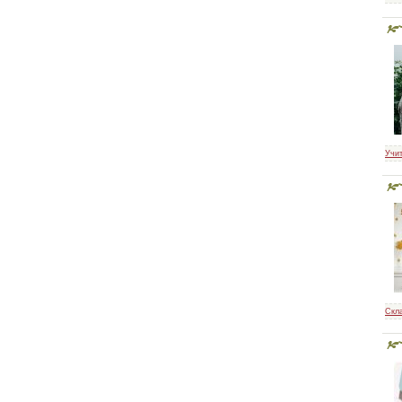
Учит
Скл