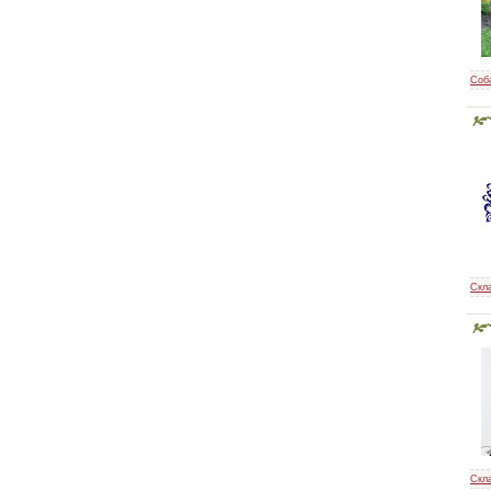
Соб
Как шить красиво
Крой без выкроек
Скл
Книга по раскрою
нижнего белья
Скл