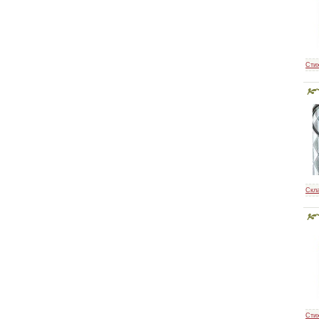
Сти
Скл
Сти