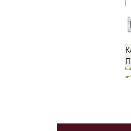
К
П
Ещё