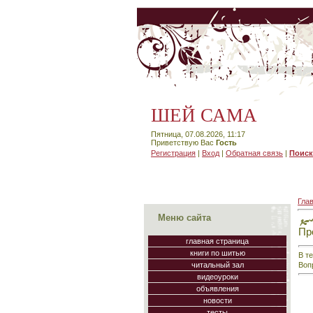
ШЕЙ САМА
Пятница, 07.08.2026, 11:17
Приветствую Вас
Гость
Регистрация
|
Вход
|
Обратная связь
|
Поиск
Гла
Меню сайта
Пр
главная страница
книги по шитью
В т
Воп
читальный зал
видеоуроки
объявления
новости
тесты