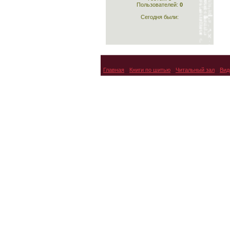
Пользователей:
0
Сегодня были:
Кройка и шитьё для
самых маленьких
Главная
Книги по шитью
Читальный зал
Вид
Шейте сами
Технология швейных
изделий по