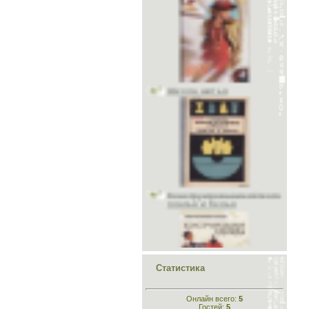
Школа шитья
Конструирование лёгкого
платья и белья
Конструирование
Статистика
одежды
Онлайн всего:
5
Гостей:
5