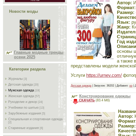
Автор:
И
Формат:
Новости моды
Размер:
Качеств
Язык:
ру
Жанр:
Кн
Издател
Страниц
Год изд
Описани
основы ш
Главные модные тренды
отличную
осени 2025
а также 
представлены модели женской
Категории раздела
Услуги
https://urnev.com/
фотог
Журналы
[3]
Детская одежда
[20]
Детская одежда
| Загрузок: 36202 | Добавил:
oo
| 
Мужская одежда
[19]
Конструирование одежды
Женская одежда
[57]
·
СКАЧАТЬ
(83.4 Мб)
Рукоделие и декор
[24]
Учебники по шитью
[13]
Названи
Зарубежные издания
[5]
Автор:
К
Специальная и спортивная одежда
Формат
[2]
Размер:
Старинные издания
[6]
Качеств
Язык:
Р