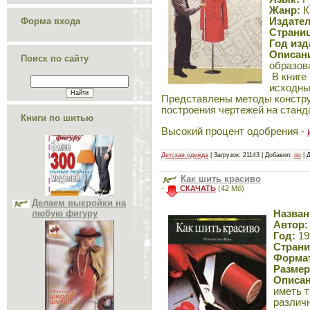
Жанр:
К
Форма входа
Издател
Страниц
Год изд
Описан
Поиск по сайту
образов
В книге
исходны
Представлены методы констру
построения чертежей на станд
Книги по шитью
Высокий процент одобрения -
Детская одежда
| Загрузок: 21143 | Добавил:
oo
| 
Делаем выкройки на
любую фигуру
Как шить красиво
·
СКАЧАТЬ
(42 Мб)
Назван
Автор:
Год:
19
Страни
Форма
Размер
Школа шитья
Описа
иметь т
различн