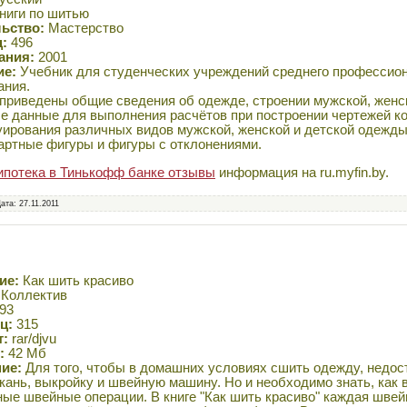
ниги по шитью
ьство:
Мастерство
:
496
ания:
2001
ие:
Учебник для студенческих учреждений среднего профессио
ания.
 приведены общие сведения об одежде, строении мужской, женск
е данные для выполнения расчётов при построении чертежей ко
ирования различных видов мужской, женской и детской одежды
артные фигуры и фигуры с отклонениями.
ипотека в Тинькофф банке отзывы
информация на ru.myfin.by.
Дата:
27.11.2011
ие:
Как шить красиво
Коллектив
93
ц:
315
т:
rar/djvu
:
42 Мб
ние:
Для того, чтобы в домашних условиях сшить одежду, недос
кань, выкройку и швейную машину. Но и необходимо знать, как
ые швейные операции. В книге "Как шить красиво" каждая швей