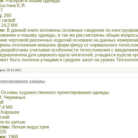
ие:
Раскрой и пошив одежды
остина Е.Я.
7
:
260
:
rar/pdf
14,2 Мб
ие:
В данной книге изложены основные сведения по конструиро
ованию и пошиву одежды, а так же рассмотрены общие вопрос
ние чертежей различных изделий основано на данных измерени
рены отклонения внешних форм фигур от нормального телосло
 разработаны учитывая особенности телосложения с введением
едназначена для широкого круга читателей, учащихся курсов кр
ожет быть полезна учащимся средних школ на уроках Технологи
Дата:
20.12.2012
роектирования одежды
Основы художественного проектирования одежды
. Черемных
df
,4 Мб
Хорошее
ский
ги по шитью
тво:
Легкая индустрия
220
ия:
1968