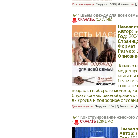
Мужская одежда
| Загрузок: 7490 | Добавил:
oo
| 
Шьем одежду для всей семьи
СКАЧАТЬ
.
(10.63 Mb)
Название
Автор:
Бе
Год:
200
Страниц
Формат:
Размер:
Описани
Книга эт
моделиро
книги вы
белья и 
сошьёте 
возраста выберете модели, к
блузки самых разнообразных ф
выкройка и подробное описани
Детская одежда
| Загрузок: 7359 | Добавил:
oo
| Д
Конструирование женского л
·
СКАЧАТЬ
(130,1 Мб)
Названи
Автор:
Л