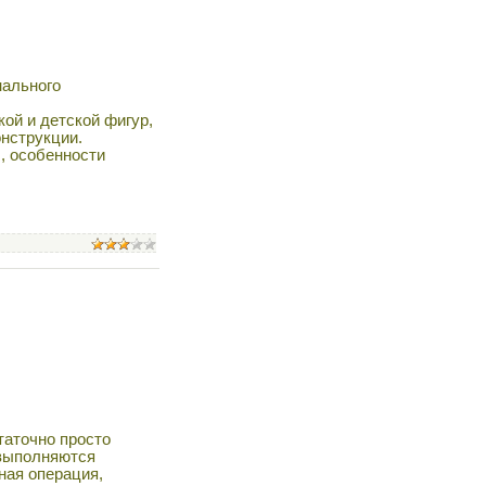
нального
ой и детской фигур,
нструкции.
, особенности
таточно просто
 выполняются
ная операция,