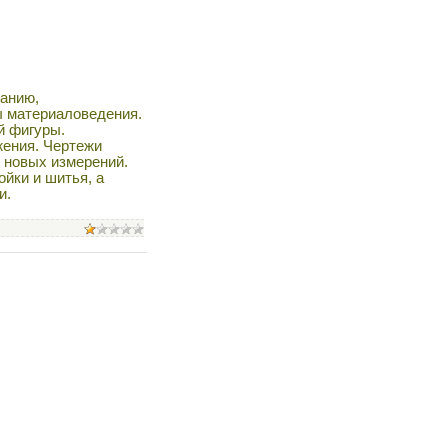
ванию,
ы материаловедения.
й фигуры.
жения. Чертежи
 новых измерений.
ойки и шитья, а
и.