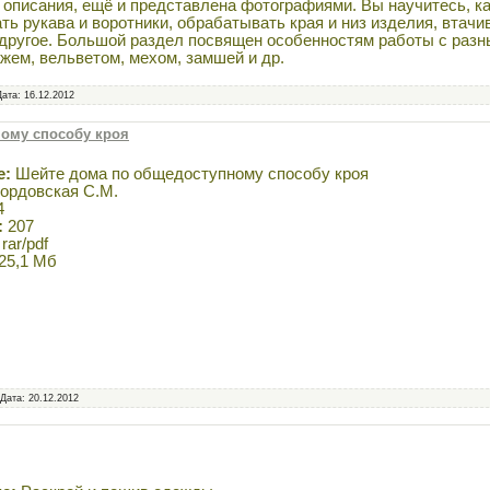
 описания, ещё и представлена фотографиями. Вы научитесь, к
ть рукава и воротники, обрабатывать края и низ изделия, втачи
 другое. Большой раздел посвящен особенностям работы с разн
жем, вельветом, мехом, замшей и др.
Дата:
16.12.2012
ому способу кроя
е:
Шейте дома по общедоступному способу кроя
ордовская С.М.
4
:
207
rar/pdf
25,1 Мб
 Дата:
20.12.2012