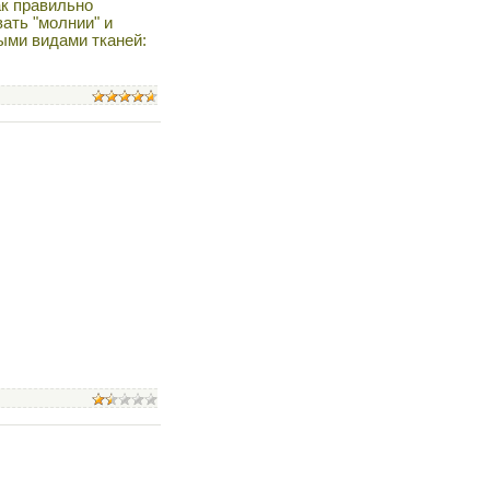
ак правильно
вать "молнии" и
ыми видами тканей: