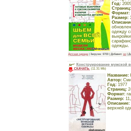
Год:
200
Страниц
Формат:
Размер:
Описани
обновлен
одежду с
выкройки
сарафано
одежды.
Детская одежда
| Загрузок: 9700 | Добавил:
oo
| Д
Конструирование мужской 
СКАЧАТЬ
.
(11.31 Mb)
Название:
Автор:
Смир
Год:
1977
Страниц:
2
Формат:
ra
Размер:
11
Описание:
верхней од