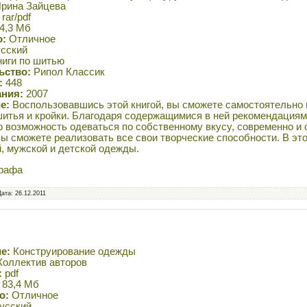
рина Зайцева
rar/pdf
4,3 Мб
о:
Отличное
сский
иги по шитью
ьство:
Рипол Классик
:
448
ания:
2007
е:
Воспользовавшись этой книгой, вы сможете самостоятельно 
итья и кройки. Благодаря содержащимися в ней рекомендациям
 возможность одеваться по собственному вкусу, современно и 
вы сможете реализовать все свои творческие способности. В это
, мужской и детской одежды.
рафа
Дата:
26.12.2011
е:
Конструирование одежды
оллектив авторов
:
pdf
83,4 Мб
о:
Отличное
усский