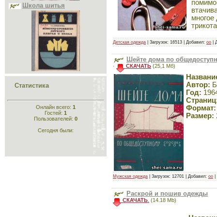
помимо
втачива
многое
трикота
Детская одежда
| Загрузок: 16513 | Добавил:
oo
| 
Конструирование лёгкого
платья и белья
Шейте дома по общедоступн
·
СКАЧАТЬ
(25,1 Мб)
Названи
Автор:
Б
Статистика
Год:
196
Страниц
Онлайн всего:
1
Формат:
Гостей:
1
Размер:
Пользователей:
0
Сегодня были:
Конструирование
одежды
Мужская одежда
| Загрузок: 12701 | Добавил:
oo
|
Раскрой и пошив одежды
СКАЧАТЬ
.
(14.18 Mb)
Кройка и шитьё для