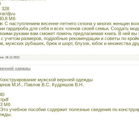
9
:
328
rar/djvu
30,8 Мб
е:
С наступлением весенне-летнего сезона у многих женщин воз
ии гардероба для себя и всех членов своей семьи. Создать мо
воими руками вам сможет помочь предлагаемая книга. В ней вы 
 с учетом размеров, подробные рекомендации и советы по кройк
в, мужских рубашек, брюк и шорт, блузок, юбок и множества др
ата:
16.12.2012
верхней одежды
Конструирование мужской верхней одежды
нов М.И., Павлов В.С, Кудряшов В.Н.
40
r/pdf
,3 Мб
Это учебное пособие содержит полезные сведения по констру
ежды.