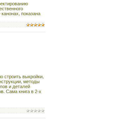
оектированию
ественного
 канонах, показана
но строить выкройки,
нструкции, методы
лов и деталей
. Сама книга в 2-х