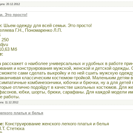
Дата:
20.12.2012
. Это просто!
:
Шьем одежду для всей семьи. Это просто!
ляева Г.Н., Пономаренко Л.П.
4
:
250
djvu
10,63 Мб
е:
а расскажет о наиболее универсальных и удобных в работе пр
вания и конструирования мужской, женской и детской одежды.
 сможете сами сделать выкройку и по ней сшить мужскую одежду
заканчивая классическим костюмом-тройкой. Маленьким детям в
симпатичные комбинезончики, юбочки и брючки, ну а для детей
оторые отлично подойдут в качестве школьных костюмов. Для ж
асонов, юбки, шорты, брюки, сарафаны. Для каждой модели им
е работы.
ата:
11.12.2012
егкого платья и белья
е:
Конструирование женского легкого платья и белья
.Т. Стетюха