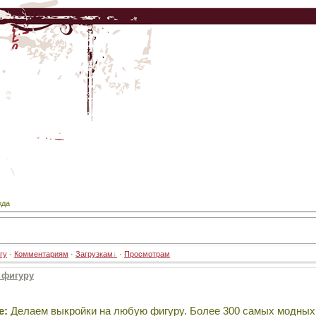
жда
гу
·
Комментариям
·
Загрузкам
·
Просмотрам
 фигуру
е:
Делаем выкройки на любую фигуру. Более 300 самых модных