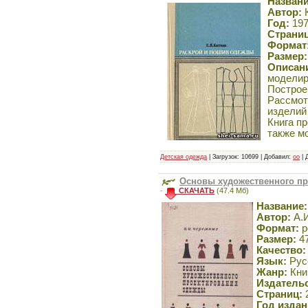
Назван
самых маленьких
Автор:
К
Год:
197
Страниц
Формат
Размер:
Описан
моделир
Построе
Рассмот
Шейте сами
изделий
Книга пр
также м
Детская одежда
| Загрузок: 10699 | Добавил:
oo
| 
Основы художественного п
·
СКАЧАТЬ
(47.4 Мб)
Название:
Технология швейных
Автор:
А.И
изделий по
Формат:
p
индивидуальным
Размер:
47
заказам
Качество:
Язык:
Рус
Жанр:
Кни
Издательс
Страниц:
Год издан