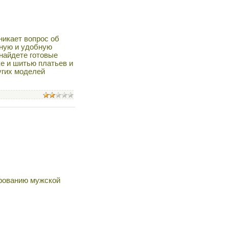
никает вопрос об
дную и удобную
найдете готовые
е и шитью платьев и
угих моделей
ированию мужской