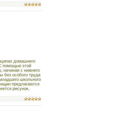
инципах домашнего
 С помощью этой
, начиная с нижнего
ы без особого труда
 младшего школьного
енщин предлагаются
еется рисунок,