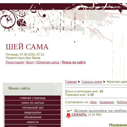
ШЕЙ САМА
Пятница, 07.08.2026, 07:12
Приветствую Вас
Гость
Регистрация
|
Вход
|
Обратная связь
|
Поиск по сайту
Главная
►
Скачать книги
►
Мужская оде
Меню сайта
Всего в категории книг
:
19
Показано книг
:
1-19
главная страница
Сортировать по
:
Дате
·
Названию
·
Рейтин
книги по шитью
читальный зал
Делаем выкройки на любую
видеоуроки
СКАЧАТЬ
.
(4.32 Mb)
объявления
новости
Названи
тесты