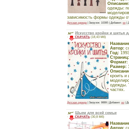
Описание
одежды: п
моделирова
Как шить красиво
зависимость формы одежды от 
Детская одежда
| Загрузок: 10395 | Добавил:
oo
| 
Искусство кройки и шитья 
·
СКАЧАТЬ
(18,43 Мб)
Название
Автор:
со
Год:
199
Страниц
Крой без выкроек
Формат:
Размер:
Описани
кроить и
моделиро
одежды. 
частях.
Книга по раскрою
Детская одежда
| Загрузок: 9889 | Добавил:
oo
| Д
нижнего белья
Шьем для всей семьи
·
СКАЧАТЬ
(30,8 Мб)
Название
Автор:
со