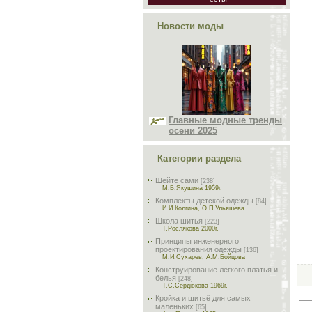
Новости моды
Главные модные тренды
осени 2025
Категории раздела
Шейте сами
[238]
М.Б.Якушина 1959г.
Комплекты детской одежды
[84]
И.И.Колгина, О.П.Ульяшева
Школа шитья
[223]
Т.Рослякова 2000г.
Принципы инженерного
проектирования одежды
[136]
М.И.Сухарев, А.М.Бойцова
Конструирование лёгкого платья и
белья
[248]
Т.С.Сердюкова 1969г.
Кройка и шитьё для самых
маленьких
[65]