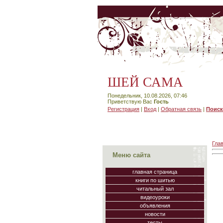
ШЕЙ САМА
Понедельник, 10.08.2026, 07:46
Приветствую Вас
Гость
Регистрация
|
Вход
|
Обратная связь
|
Поиск
Гла
Меню сайта
главная страница
книги по шитью
читальный зал
видеоуроки
объявления
новости
тесты