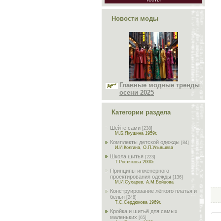
Новости моды
Главные модные тренды
осени 2025
Категории раздела
Шейте сами
[238]
М.Б.Якушина 1959г.
Комплекты детской одежды
[84]
И.И.Колгина, О.П.Ульяшева
Школа шитья
[223]
Т.Рослякова 2000г.
Принципы инженерного
проектирования одежды
[136]
М.И.Сухарев, А.М.Бойцова
Конструирование лёгкого платья и
белья
[248]
Т.С.Сердюкова 1969г.
Кройка и шитьё для самых
маленьких
[65]