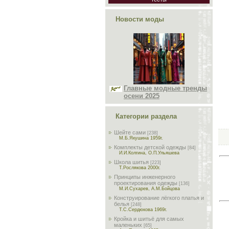
Новости моды
Главные модные тренды
осени 2025
Категории раздела
Шейте сами
[238]
М.Б.Якушина 1959г.
Комплекты детской одежды
[84]
И.И.Колгина, О.П.Ульяшева
Школа шитья
[223]
Т.Рослякова 2000г.
Принципы инженерного
проектирования одежды
[136]
М.И.Сухарев, А.М.Бойцова
Конструирование лёгкого платья и
белья
[248]
Т.С.Сердюкова 1969г.
Кройка и шитьё для самых
маленьких
[65]