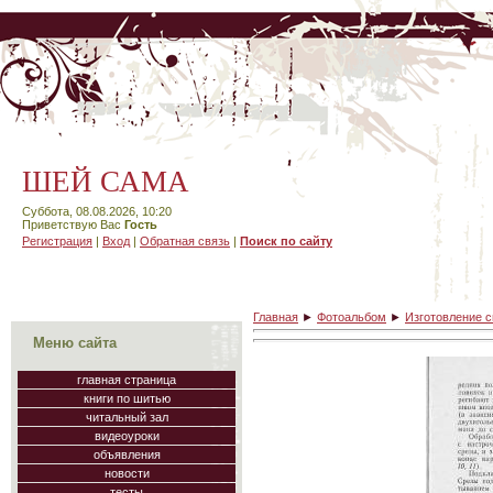
ШЕЙ САМА
Суббота, 08.08.2026, 10:20
Приветствую Вас
Гость
Регистрация
|
Вход
|
Обратная связь
|
Поиск по сайту
Главная
►
Фотоальбом
►
Изготовление 
Меню сайта
главная страница
книги по шитью
читальный зал
видеоуроки
объявления
новости
тесты