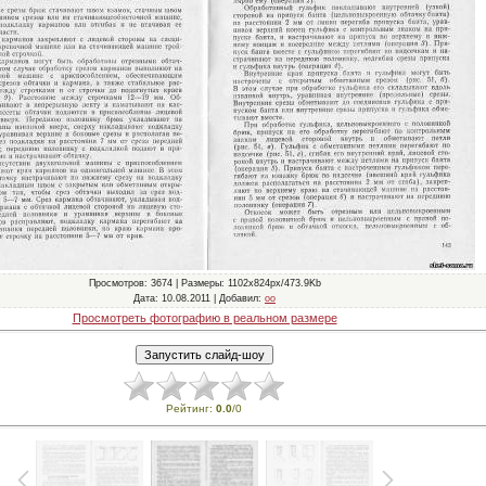
Просмотров
: 3674 |
Размеры
: 1102x824px/473.9Kb
Дата
: 10.08.2011 |
Добавил
:
oo
Просмотреть фотографию в реальном размере
Рейтинг
:
0.0
/
0