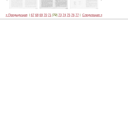
« Предыдущая
|
67
68
69
70
71
[
72
]
73
74
75
76
77
|
Следующая »