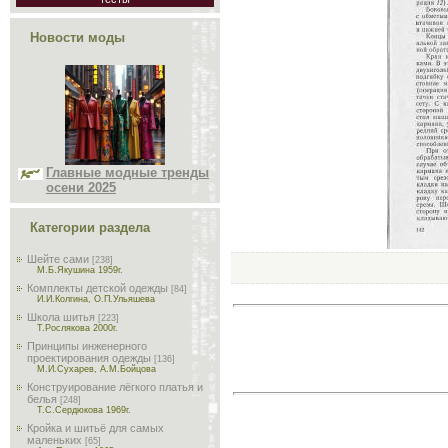
Новости моды
Главные модные тренды
осени 2025
Категории раздела
Шейте сами
[238]
М.Б.Якушина 1959г.
Комплекты детской одежды
[84]
И.И.Колгина, О.П.Ульяшева
Школа шитья
[223]
Т.Рослякова 2000г.
Принципы инженерного
проектирования одежды
[136]
М.И.Сухарев, А.М.Бойцова
Конструирование лёгкого платья и
белья
[248]
Т.С.Сердюкова 1969г.
Кройка и шитьё для самых
маленьких
[65]