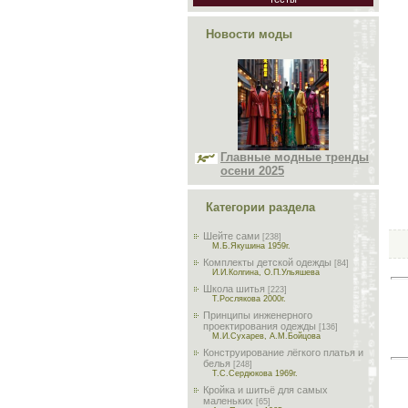
Новости моды
Главные модные тренды
осени 2025
Категории раздела
Шейте сами
[238]
М.Б.Якушина 1959г.
Комплекты детской одежды
[84]
И.И.Колгина, О.П.Ульяшева
Школа шитья
[223]
Т.Рослякова 2000г.
Принципы инженерного
проектирования одежды
[136]
М.И.Сухарев, А.М.Бойцова
Конструирование лёгкого платья и
белья
[248]
Т.С.Сердюкова 1969г.
Кройка и шитьё для самых
маленьких
[65]