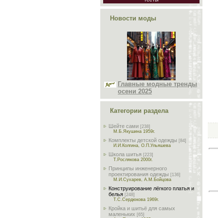
Новости моды
Главные модные тренды
осени 2025
Категории раздела
Шейте сами
[238]
М.Б.Якушина 1959г.
Комплекты детской одежды
[84]
И.И.Колгина, О.П.Ульяшева
Школа шитья
[223]
Т.Рослякова 2000г.
Принципы инженерного
проектирования одежды
[136]
М.И.Сухарев, А.М.Бойцова
Конструирование лёгкого платья и
белья
[248]
Т.С.Сердюкова 1969г.
Кройка и шитьё для самых
маленьких
[65]