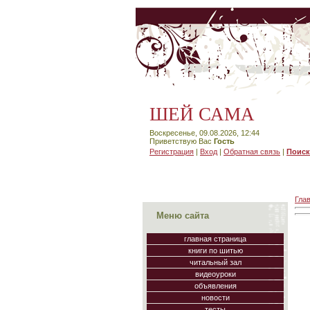
ШЕЙ САМА
Воскресенье, 09.08.2026, 12:44
Приветствую Вас
Гость
Регистрация
|
Вход
|
Обратная связь
|
Поиск
Гла
Меню сайта
главная страница
книги по шитью
читальный зал
видеоуроки
объявления
новости
тесты