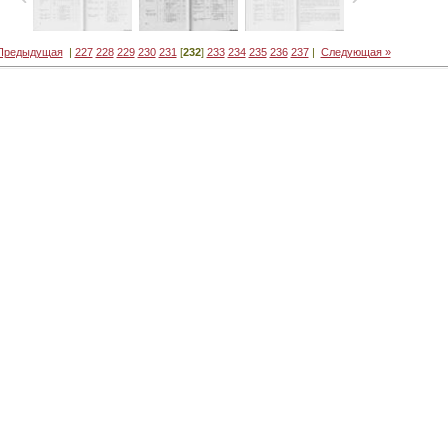
Предыдущая
|
227
228
229
230
231
[
232
]
233
234
235
236
237
|
Следующая »