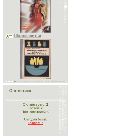
Школа шитья
Конструирование лёгкого
платья и белья
Статистика
Онлайн всего:
2
Гостей:
2
Пользователей:
0
Сегодня были:
Talabas07
Конструирование
одежды