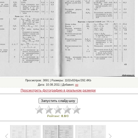
Просмотров
: 3691 |
Размеры
: 1102x824px/292.4Kb
Дата
: 10.08.2011 |
Добавил
:
oo
Просмотреть фотографию в реальном размере
Рейтинг
:
0.0
/
0