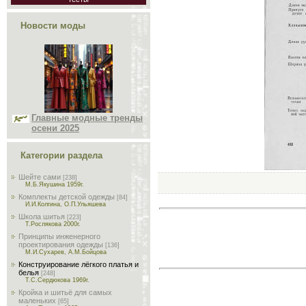
Новости моды
Главные модные тренды
осени 2025
Категории раздела
Шейте сами
[238]
М.Б.Якушина 1959г.
Комплекты детской одежды
[84]
И.И.Колгина, О.П.Ульяшева
Школа шитья
[223]
Т.Рослякова 2000г.
Принципы инженерного
проектирования одежды
[136]
М.И.Сухарев, А.М.Бойцова
Конструирование лёгкого платья и
белья
[248]
Т.С.Сердюкова 1969г.
Кройка и шитьё для самых
маленьких
[65]