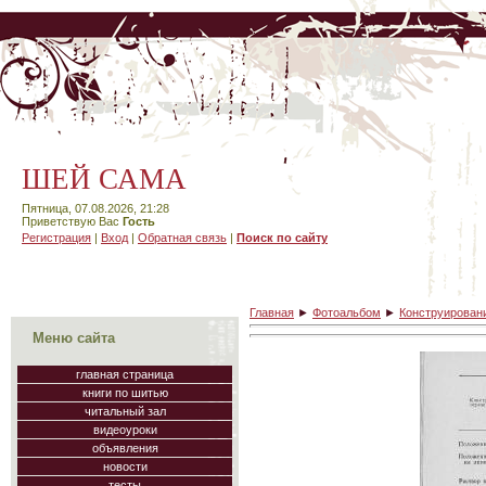
ШЕЙ САМА
Пятница, 07.08.2026, 21:28
Приветствую Вас
Гость
Регистрация
|
Вход
|
Обратная связь
|
Поиск по сайту
Главная
►
Фотоальбом
►
Конструировани
Меню сайта
главная страница
книги по шитью
читальный зал
видеоуроки
объявления
новости
тесты