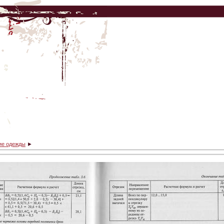
ие одежды
►