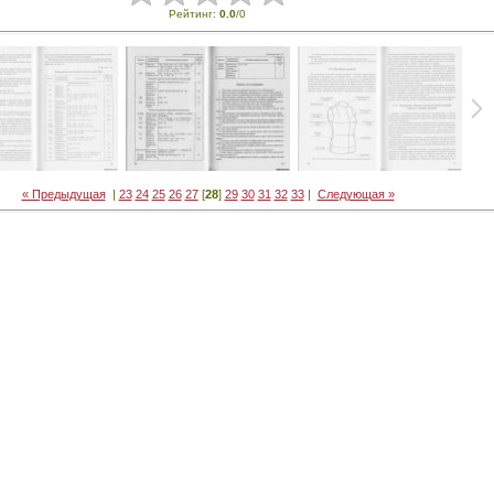
Рейтинг
:
0.0
/
0
« Предыдущая
|
23
24
25
26
27
[
28
]
29
30
31
32
33
|
Следующая »