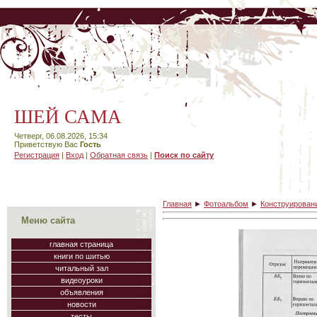
ШЕЙ САМА
Четверг, 06.08.2026, 15:34
Приветствую Вас
Гость
Регистрация
|
Вход
|
Обратная связь
|
Поиск по сайту
Главная
►
Фотоальбом
►
Конструирован
Меню сайта
главная страница
книги по шитью
читальный зал
видеоуроки
объявления
новости
тесты