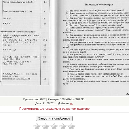
Просмотров
: 2957 |
Размеры
: 1081x824px/328.0Kb
Дата
: 21.08.2011 |
Добавил
:
oo
Просмотреть фотографию в реальном размере