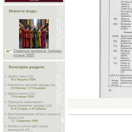
Новости моды
Главные модные тренды
осени 2025
Категории раздела
Шейте сами
[238]
М.Б.Якушина 1959г.
Комплекты детской одежды
[84]
И.И.Колгина, О.П.Ульяшева
Школа шитья
[223]
Т.Рослякова 2000г.
Принципы инженерного
проектирования одежды
[136]
М.И.Сухарев, А.М.Бойцова
Конструирование лёгкого платья и
белья
[248]
Т.С.Сердюкова 1969г.
Кройка и шитьё для самых
маленьких
[65]