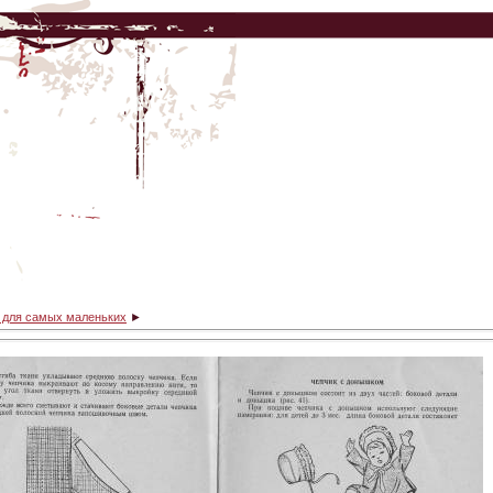
ё для самых маленьких
►