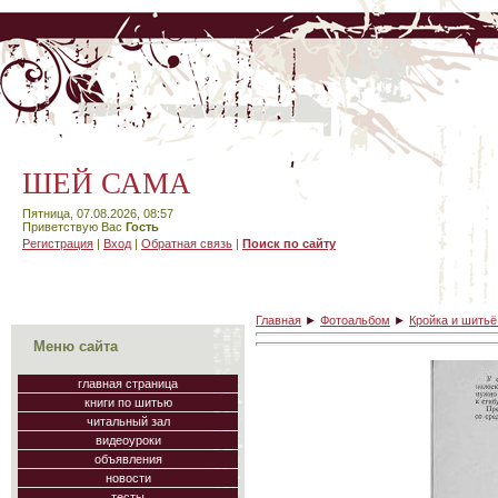
ШЕЙ САМА
Пятница, 07.08.2026, 08:57
Приветствую Вас
Гость
Регистрация
|
Вход
|
Обратная связь
|
Поиск по сайту
Главная
►
Фотоальбом
►
Кройка и шить
Меню сайта
главная страница
книги по шитью
читальный зал
видеоуроки
объявления
новости
тесты