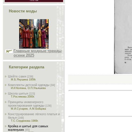
Новости моды
Главные модные тренды
осени 2025
Категории раздела
Шейте сами
[238]
М.Б.Якушина 1959г.
Комплекты детской одежды
[84]
И.И.Колгина, О.П.Ульяшева
Школа шитья
[223]
Т.Рослякова 2000г.
Принципы инженерного
проектирования одежды
[136]
М.И.Сухарев, А.М.Бойцова
Конструирование лёгкого платья и
белья
[248]
Т.С.Сердюкова 1969г.
Кройка и шитьё для самых
маленьких
[65]