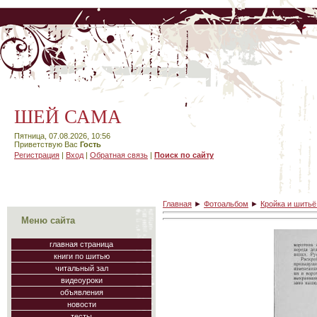
ШЕЙ САМА
Пятница, 07.08.2026, 10:56
Приветствую Вас
Гость
Регистрация
|
Вход
|
Обратная связь
|
Поиск по сайту
Главная
►
Фотоальбом
►
Кройка и шить
Меню сайта
главная страница
книги по шитью
читальный зал
видеоуроки
объявления
новости
тесты