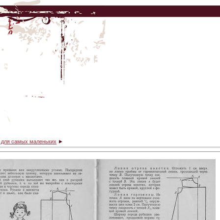
ё для самых маленьких
►