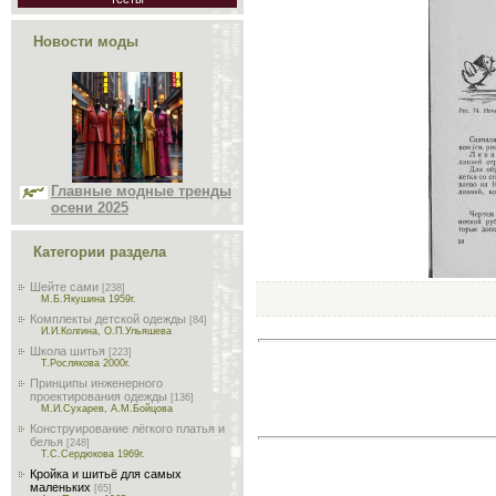
Новости моды
Главные модные тренды
осени 2025
Категории раздела
Шейте сами
[238]
М.Б.Якушина 1959г.
Комплекты детской одежды
[84]
И.И.Колгина, О.П.Ульяшева
Школа шитья
[223]
Т.Рослякова 2000г.
Принципы инженерного
проектирования одежды
[136]
М.И.Сухарев, А.М.Бойцова
Конструирование лёгкого платья и
белья
[248]
Т.С.Сердюкова 1969г.
Кройка и шитьё для самых
маленьких
[65]