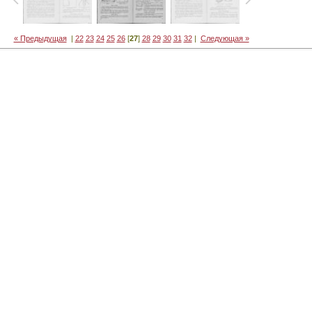
« Предыдущая
|
22
23
24
25
26
[
27
]
28
29
30
31
32
|
Следующая »