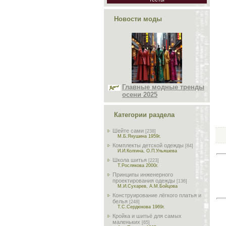
Новости моды
Главные модные тренды
осени 2025
Категории раздела
Шейте сами
[238]
М.Б.Якушина 1959г.
Комплекты детской одежды
[84]
И.И.Колгина, О.П.Ульяшева
Школа шитья
[223]
Т.Рослякова 2000г.
Принципы инженерного
проектирования одежды
[136]
М.И.Сухарев, А.М.Бойцова
Конструирование лёгкого платья и
белья
[248]
Т.С.Сердюкова 1969г.
Кройка и шитьё для самых
маленьких
[65]