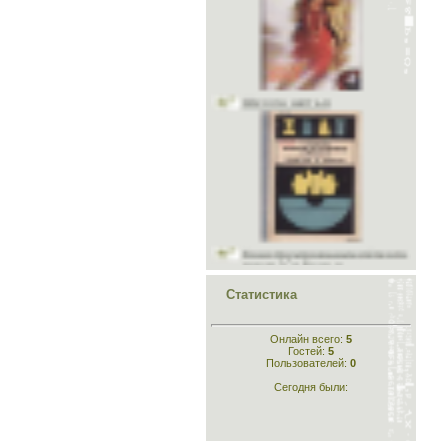
Школа шитья
Конструирование лёгкого
платья и белья
Статистика
Онлайн всего:
5
Гостей:
5
Конструирование
Пользователей:
0
одежды
Сегодня были: