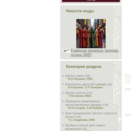
Новости моды
Главные модные тренды
осени 2025
Категории раздела
Шейте сами
[238]
М.Б.Якушина 1959г.
Комплекты детской одежды
[84]
И.И.Колгина, О.П.Ульяшева
Школа шитья
[223]
Т.Рослякова 2000г.
Принципы инженерного
проектирования одежды
[136]
М.И.Сухарев, А.М.Бойцова
Конструирование лёгкого платья и
белья
[248]
Т.С.Сердюкова 1969г.
Кройка и шитьё для самых
маленьких
[65]