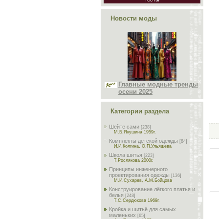
Новости моды
Главные модные тренды
осени 2025
Категории раздела
Шейте сами
[238]
М.Б.Якушина 1959г.
Комплекты детской одежды
[84]
И.И.Колгина, О.П.Ульяшева
Школа шитья
[223]
Т.Рослякова 2000г.
Принципы инженерного
проектирования одежды
[136]
М.И.Сухарев, А.М.Бойцова
Конструирование лёгкого платья и
белья
[248]
Т.С.Сердюкова 1969г.
Кройка и шитьё для самых
маленьких
[65]