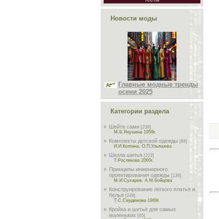
Новости моды
Главные модные тренды
осени 2025
Категории раздела
Шейте сами
[238]
М.Б.Якушина 1959г.
Комплекты детской одежды
[84]
И.И.Колгина, О.П.Ульяшева
Школа шитья
[223]
Т.Рослякова 2000г.
Принципы инженерного
проектирования одежды
[136]
М.И.Сухарев, А.М.Бойцова
Конструирование лёгкого платья и
белья
[248]
Т.С.Сердюкова 1969г.
Кройка и шитьё для самых
маленьких
[65]