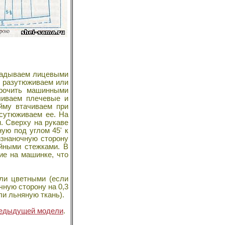
кладываем лицевыми
ы разутюживаем или
трочить машинными
чиваем плечевые и
ойму втачиваем при
 сутюживаем ее. На
. Сверху на рукаве
ую под углом 45' к
изнаночную сторону
айными стежками. В
ие на машинке, что
ли цветными (если
чную сторону на 0,3
ли льняную ткань).
едыдущей модели
.