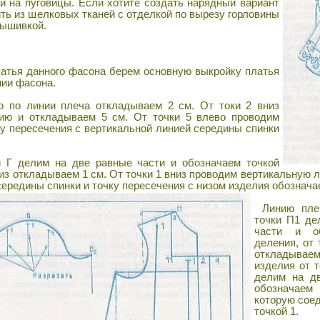
й на пуговицы. Если хотите создать нарядный вариант
ить из шелковых тканей с отделкой по вырезу горловины
вышивкой.
атья данного фасона берем основную выкройку платья
нии фасона.
о по линии плеча откладываем 2 см. От токи 2 вниз
ию и откладываем 5 см. От точки 5 влево проводим
у пересечения с вертикальной линией середины спинки
 Г делим на две равные части и обозначаем точкой
низ откладываем 1 см. От точки 1 вниз проводим вертикальную 
ередины спинки и точку пересечения с низом изделия обознача
Линию плеч
точки П1 де
части и об
деления, от 
откладываем
изделия от т
делим на д
обозначаем
которую соед
точкой 1.