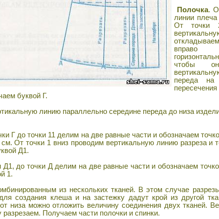
Полочка
. 
линии плеча
От точки 
вертикал
откладываем 
вправо
горизонтал
чтобы о
вертикальн
переда на
пересечени
чаем буквой Г.
ртикальную линию параллельно середине переда до низа издели
и Г до точки 11 делим на две равные части и обозначаем точко
см. От точки 1 вниз проводим вертикальную линию разреза и т
квой Д1.
 Д1, до точки Д делим на две равные части и обозначаем точк
й 1.
мбинированным из нескольких тканей. В этом случае разрез
для создания клеша и на застежку дадут крой из другой тк
 от низа можно отложить величину соединения двух тканей. В
у разрезаем. Получаем части полочки и спинки.