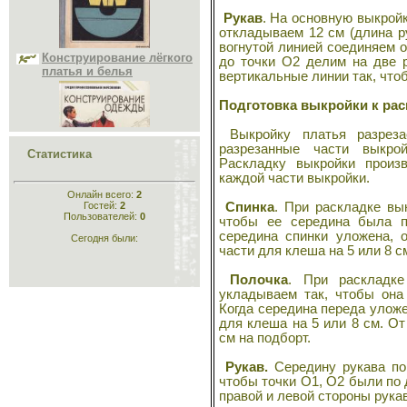
Конструирование лёгкого
Рукав
. На основную выкрой
платья и белья
откладываем 12 см (длина р
вогнутой линией соединяем от
до точки О2 делим на две 
вертикальные линии так, чтоб
Подготовка выкройки к ра
Выкройку платья разрез
разрезанные части выкро
Статистика
Конструирование
Раскладку выкройки произ
одежды
каждой части выкройки.
Онлайн всего:
2
Гостей:
2
Спинка
. При раскладке вы
Пользователей:
0
чтобы ее середина была п
середина спинки уложена, 
Сегодня были:
части для клеша на 5 или 8 с
Полочка
. При раскладке
укладываем так, чтобы она
Когда середина переда уложе
Кройка и шитьё для
для клеша на 5 или 8 см. О
самых маленьких
см на подборт.
Рукав.
Середину рукава по 
чтобы точки О1, О2 были по 
правой и левой стороны рукав