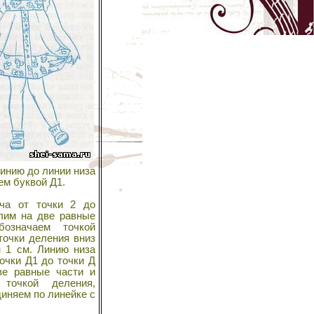
линию до линии низа
ем буквой Д1.
а от точки 2 до
лим на две равные
означаем точкой
точки деления вниз
 1 см. Линию низа
очки Д1 до точки Д
ве равные части и
 точкой деления,
иняем по линейке с