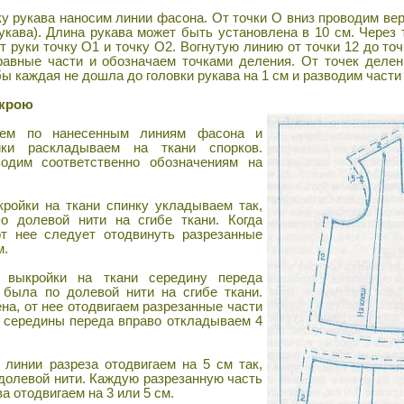
ку рукава наносим линии фасона. От точки О вниз проводим ве
укава). Длина рукава может быть установлена в 10 см. Через 
 руки точку О1 и точку О2. Вогнутую линию от точки 12 до точ
равные части и обозначаем точками деления. От точек деле
ы каждая не дошла до головки рукава на 1 см и разводим части н
скрою
аем по нанесенным линиям фасона и
йки раскладываем на ткани спорков.
водим соответственно обозначениям на
кройки на ткани спинку укладываем так,
о долевой нити на сгибе ткани. Когда
от нее следует отодвинуть разрезанные
м.
 выкройки на ткани середину переда
 была по долевой нити на сгибе ткани.
на, от нее отодвигаем разрезанные части
т середины переда вправо откладываем 4
линии разреза отодвигаем на 5 см так,
долевой нити. Каждую разрезанную часть
а отодвигаем на 3 или 5 см.