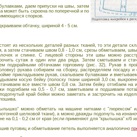
улавками, даем припуски на швы, затем
а может быть скроена по поперечной и по
т имеющихся спорков.
краиваем обтачку, шириной 4 - 5 см.
стоят из нескольких деталей разных тканей, то эти детали с
, а затем стачиваем швом 0,8 - 1,0 см, срезы обметываем, шв
олочек и спинке. С лицевой стороны эти швы можно расс
рочить сутаж в один или два ряда. Затем сметываем и ста
ем подкрайными обтачками горловину (рис. 32). Рукав в пр
головку) рукава собираем на сборку, распределяем посадку и
ройме прикладываем рукав, скалываем булавками и вметываем
адываем косую бейку (полоску ткани шириной 3,0 см, выкроенн
втачиваем все вместе швом 0,8 см. Затем бейку отгибаем на 
ки подгибаем на 0,5 - 0,7 см, заметываем и подшиваем пот
 подогнутый край бейки можно заметать и застрочить на издел
 пошива.
ылышко" можно обметать на машине нитками с "люрексом" и
отонной шелковой ткани), а можно дважды подогнуть на изнано
не на 0,1 - 0,2 см от края (если применяют для "крылышка" х/б и
ишив пуговиц и обметывание петель выполняется аналогично
пр