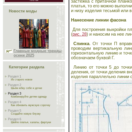
застежка с притачной планко
платья, то его можно выполн
и низу изделия тесьмой или 
Новости моды
Нанесение линии фасона
Для построения выкройки пл
(
рис. 28
) и наносим на нее ли
Спинка
. От точки П вправ
проводим вертикальную лин
Главные модные тренды
горизонтальную линию и точк
осени 2025
обозначаем буквой Г.
Линию от точки 5 до точки
Категории раздела
деления, от точки деления в
изделия параллельно линии с
Раздел 1
Из старого новое
Раздел 2
Шьём юбку себе и дочке
Раздел 3
Комбинируйте детям одежду
Раздел 4
Как обновить мужскую сорочку
Раздел 5
Создайте новую блузку
Раздел 6
Шейте платья, халаты, фартуки