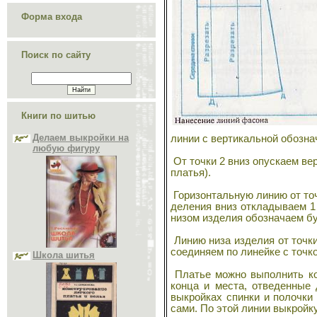
Форма входа
Поиск по сайту
Делаем выкройки на
любую фигуру
Книги по шитью
линии с вертикальной обозна
От точки 2 вниз опускаем ве
платья).
Горизонтальную линию от точк
деления вниз откладываем 1 
низом изделия обозначаем бу
Школа шитья
Линию низа изделия от точки
соединяем по линейке с точко
Платье можно выполнить ко
конца и места, отведенные 
выкройках спинки и полочки
сами. По этой линии выкройк