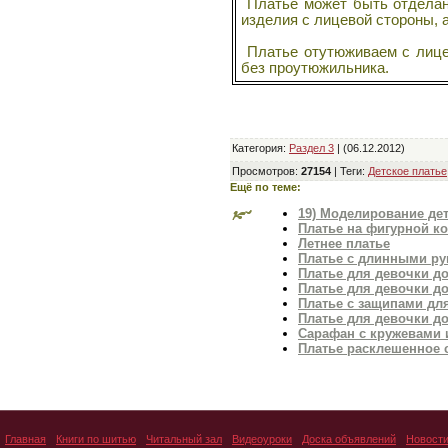
Платье может быть отделано
изделия с лицевой стороны, 
Платье отутюживаем с лицев
без проутюжильника.
Крой без выкроек
Категория
:
Раздел 3
| (06.12.2012)
Просмотров
:
27154
|
Теги
:
Детское платье
Ещё по теме:
19) Моделирование дет
Платье на фигурной к
Летнее платье
Платье с длинными р
Книга по раскрою
Платье для девочки до
нижнего белья
Платье для девочки д
Платье с защипами дл
Платье для девочки д
Сарафан с кружевами и
Платье расклешенное 
Главная
Книги по шитью
Читальный зал
Видеоуроки
Доска объявлений
Новост