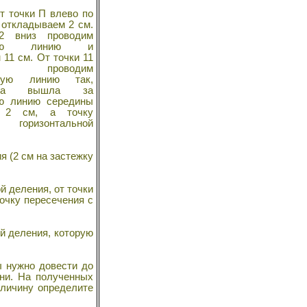
От точки П влево по
 откладываем 2 см.
2 вниз проводим
ьную линию и
11 см. От точки 11
 проводим
ьную линию так,
на вышла за
ую линию середины
 2 см, а точку
я горизонтальной
я (2 см на застежку
й деления, от точки
очку пересечения с
ой деления, которую
ы нужно довести до
ани. На полученных
еличину определите