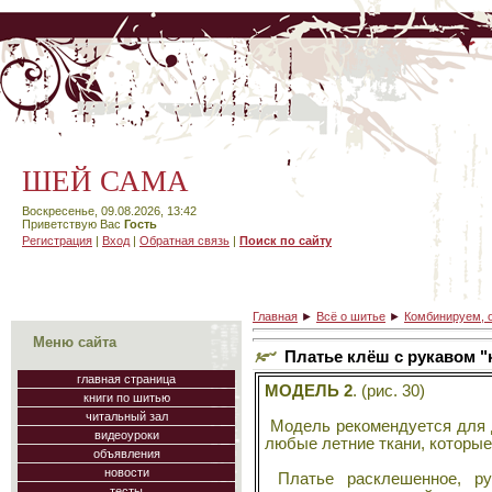
ШЕЙ САМА
Воскресенье, 09.08.2026, 13:42
Приветствую Вас
Гость
Регистрация
|
Вход
|
Обратная связь
|
Поиск по сайту
Главная
►
Всё о шитье
►
Комбинируем, 
Меню сайта
Платье клёш с рукавом
главная страница
МОДЕЛЬ 2
. (рис. 30)
книги по шитью
читальный зал
Модель рекомендуется для д
видеоуроки
любые летние ткани, которые
объявления
новости
Платье расклешенное, рук
тесты