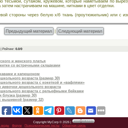
 тесьмой, сутажом, кружевом, которые наметываем по вырез
а затем настрачиваем на машине, нитками в цвет отделки.
ой стороны через белую х/б ткань (проутюжильник) или с из
Предыдущий материал
|
Следующий материал
|
Рейтинг
:
0.0
/
0
ского и женского платья
окетке со встречными складками
укавами и капюшоном
школьного возраста (размер 30)
ошкольного возраста с кокеткой и «вафлями»
я девочки дошкольного возраста
ошкольного возраста с рельефными бейками
 блузка (размер 30)
с вышивкой (размер 32)
Copyright MyCorp © 2026
|
и моды
Форум
Психологические тесты
Обратная связь