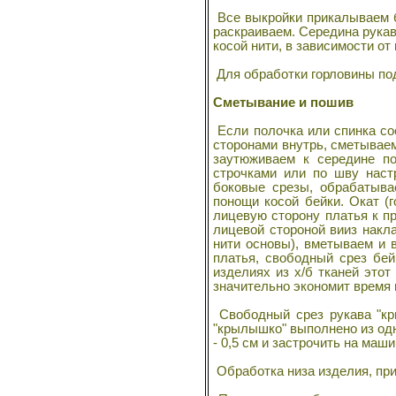
Все выкройки прикалываем б
раскраиваем. Середина рукав
косой нити, в зависимости о
Шейте сами
Для обработки горловины под
Сметывание и пошив
Если полочка или спинка со
сторонами внутрь, сметываем
заутюживаем к середине п
строчками или по шву наст
боковые срезы, обрабатыва
Технология швейных
понощи косой бейки. Окат (
изделий по
индивидуальным
лицевую сторону платья к п
заказам
лицевой стороной вииз накл
нити основы), вметываем и 
платья, свободный срез бей
изделиях из х/б тканей этот
значительно экономит время
Свободный срез рукава "кр
"крылышко" выполнено из одн
- 0,5 см и застрочить на маши
Как шить красиво
Обработка низа изделия, пр