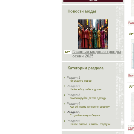
Новости моды
Разд
Главные модные тренды
осени 2025
Категории раздела
Разд
Раздел 1
Из старого новое
Раздел 2
Шьём юбку себе и дочке
Раздел 3
Комбинируйте детям одежду
Раздел 4
Как обновить мужскую сорочку
Раздел 5
Создайте новую блузку
Раздел 6
Шейте платья, халаты, фартуки
Разд