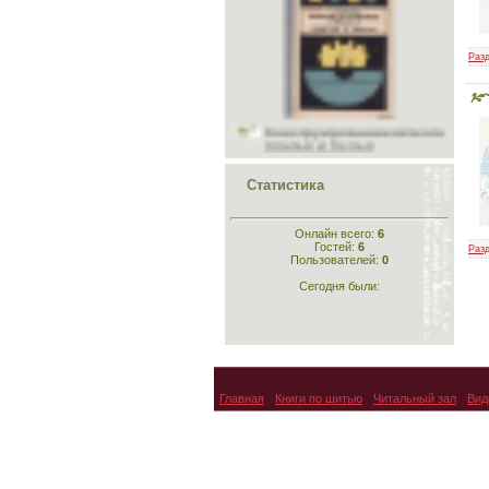
Разд
Конструирование лёгкого
платья и белья
Статистика
Онлайн всего:
6
Конструирование
Гостей:
6
Разд
одежды
Пользователей:
0
Сегодня были:
Главная
Книги по шитью
Читальный зал
Вид
Кройка и шитьё для
самых маленьких