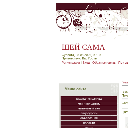
ШЕЙ САМА
Суббота, 08.08.2026, 09:10
Приветствую Вас
Гость
Регистрация
|
Вход
|
Обратная связь
|
Поиск
Гла
Меню сайта
В к
Пок
главная страница
Сор
книги по шитью
читальный зал
видеоуроки
объявления
новости
тесты