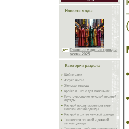
Новости моды
Главные модные тренды
осени 2025
Категории раздела
Шейте сами
Азбука шитья
Женская одежда
Кройка и шитьё для маленьких
Конструирование мужской верхней
одежды
Раскрой пошив моделирование
женской лёгкой одежды
Раскрой и шитье женской одежды
Технология женской и детской
лёгкой одежды
Технология швейного производства