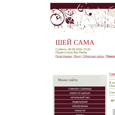
ШЕЙ САМА
Суббота, 08.08.2026, 23:29
Приветствую Вас
Гость
Регистрация
|
Вход
|
Обратная связь
|
Поиск
Гла
Меню сайта
В к
Пок
главная страница
Сор
книги по шитью
читальный зал
видеоуроки
объявления
новости
тесты