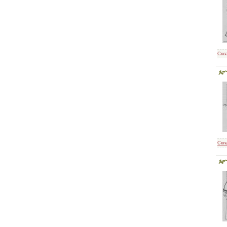
Как шить красиво
Скл
Крой без выкроек
Скл
Книга по раскрою
нижнего белья