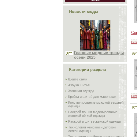
Новости моды
Com
Скл
Главные модные тренды
осени 2025
Категории раздела
Шейте сами
Азбука шитья
Женская одежда
Скл
Кройка и шитьё для маленьких
Конструирование мужской верхней
одежды
Раскрой пошив моделирование
женской лёгкой одежды
Раскрой и шитье женской одежды
Технология женской и детской
лёгкой одежды
Технология швейного производства