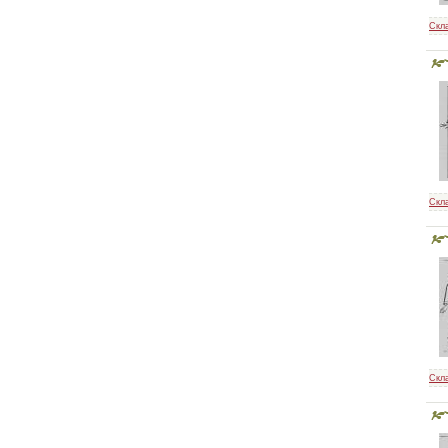
самых маленьких
Скл
Шейте сами
Скл
Технология швейных
изделий по
индивидуальным
заказам
Скл