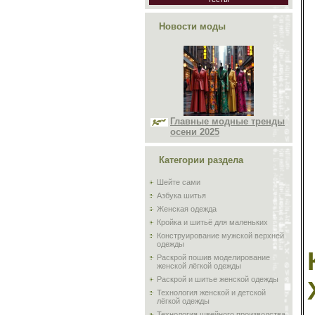
Новости моды
Главные модные тренды
осени 2025
Категории раздела
Шейте сами
Азбука шитья
Женская одежда
Кройка и шитьё для маленьких
Конструирование мужской верхней
одежды
Раскрой пошив моделирование
женской лёгкой одежды
Раскрой и шитье женской одежды
Технология женской и детской
лёгкой одежды
Технология швейного производства