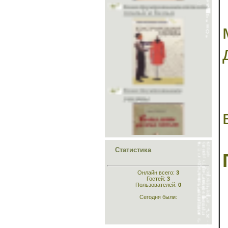
Учитесь шить и вязать
Головные уборы
Меховые головные уборы
Материалы
Исторический раздел
Одежда для кукол
Конструирование
Шьём животным
одежды
Рукоделие
Стихи
Склад
Кройка и шитьё для
самых маленьких
Статистика
Онлайн всего:
3
Гостей:
3
Пользователей:
0
Сегодня были:
Шейте сами