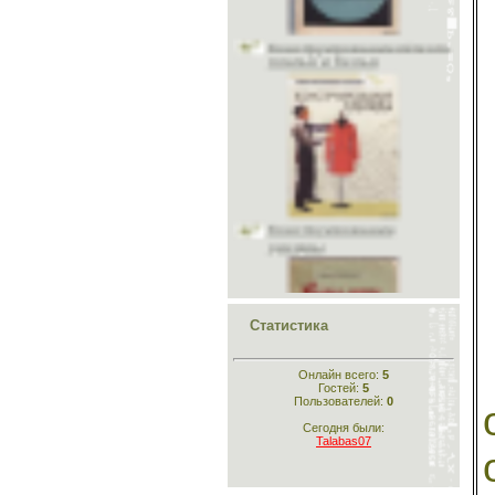
Учитесь шить и вязать
платья и белья
Головные уборы
Меховые головные уборы
Материалы
Исторический раздел
Одежда для кукол
Шьём животным
Рукоделие
Стихи
Конструирование
одежды
Склад
Статистика
Кройка и шитьё для
самых маленьких
Онлайн всего:
5
Гостей:
5
Пользователей:
0
Сегодня были:
Talabas07