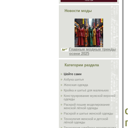
Новости моды
Главные модные тренды
осени 2025
Категории раздела
Шейте сами
Азбука шитья
Женская одежда
Кройка и шитьё для маленьких
Конструирование мужской верхней
одежды
Раскрой пошив моделирование
женской лёгкой одежды
Раскрой и шитье женской одежды
Технология женской и детской
лёгкой одежды
Технология швейного производства