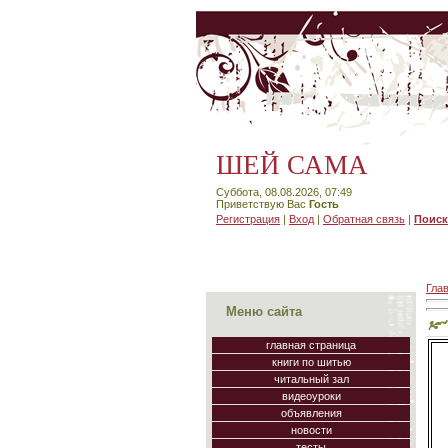
ШЕЙ САМА
Суббота, 08.08.2026, 07:49
Приветствую Вас
Гость
Регистрация
|
Вход
|
Обратная связь
|
Поиск
Гла
Меню сайта
главная страница
книги по шитью
читальный зал
видеоуроки
объявления
новости
тесты