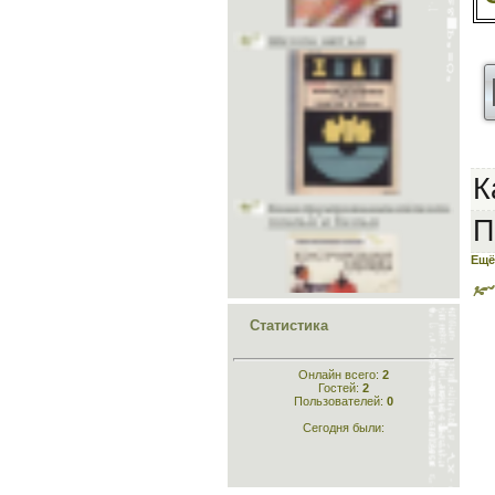
Учитесь шить и вязать
Головные уборы
Меховые головные уборы
Материалы
Исторический раздел
Одежда для кукол
Шьём животным
Конструирование лёгкого
Рукоделие
платья и белья
Стихи
К
Склад
П
Ещё
Статистика
Конструирование
одежды
Онлайн всего:
2
Гостей:
2
Пользователей:
0
Сегодня были: