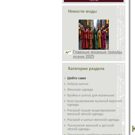
Новости моды
Главные модные тренды
осени 2025
Категории раздела
Шейте сами
Азбука шитья
Женская одежда
Кройка и шитьё для маленьких
Конструирование мужской верхней
одежды
Раскрой пошив моделирование
женской лёгкой одежды
Раскрой и шитье женской одежды
Технология женской и детской
лёгкой одежды
Технология швейного производства