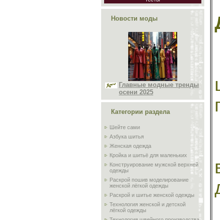
Новости моды
Главные модные тренды
осени 2025
Категории раздела
Шейте сами
Азбука шитья
Женская одежда
Кройка и шитьё для маленьких
Конструирование мужской верхней
одежды
Раскрой пошив моделирование
женской лёгкой одежды
Раскрой и шитье женской одежды
Технология женской и детской
лёгкой одежды
Технология швейного производства