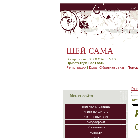
ШЕЙ САМА
Воскресенье, 09.08.2026, 15:16
Приветствую Вас
Гость
Регистрация
|
Вход
|
Обратная связь
|
Поиск
Гла
Меню сайта
главная страница
книги по шитью
читальный зал
видеоуроки
объявления
новости
тесты