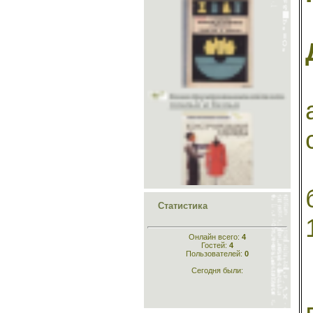
Учитесь шить и вязать
Головные уборы
Меховые головные уборы
Материалы
Конструирование лёгкого
Исторический раздел
платья и белья
Одежда для кукол
Шьём животным
Рукоделие
Стихи
Склад
Конструирование
одежды
Статистика
Онлайн всего:
4
Гостей:
4
Пользователей:
0
Сегодня были:
Кройка и шитьё для
самых маленьких