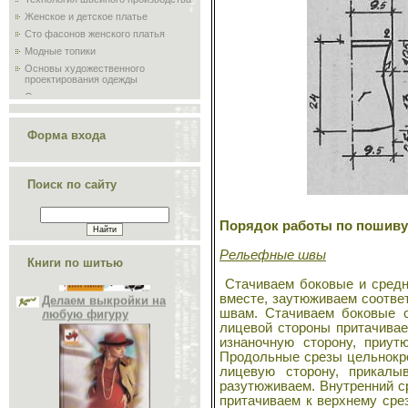
Женское и детское платье
Сто фасонов женского платья
Модные топики
Основы художественного
проектирования одежды
Основы конструирования одежды
Моделирование и художественное
оформление женской и детской
Форма входа
одежды
Изготовление мужских и детских
костюмов
Изготовление женской и детской
Поиск по сайту
верхней одежды
Искусство красиво одеваться
Порядок работы по пошиву
По законам красоты
Искусство шитья
Рельефные швы
Конструирование женских пальто
Книги по шитью
Делаем выкройки на
Основы конструирования верхней
любую фигуру
Стачиваем боковые и средн
одежды
вместе, заутюживаем соответ
Национальная одежда
швам. Стачиваем боковые с
История развития костюма
лицевой стороны притачивае
изнаночную сторону, приут
Ремонт одежды
Продольные срезы цельнокр
Устранение дефектов одежды
лицевую сторону, прикалы
Комбинируем, обновляем одежду
разутюживаем. Внутренний с
Делаем выкройки на любую фигуру
притачиваем к верхнему сре