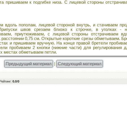
та пришиваем к подгибке низа. С лицевой стороны отстрачив
 вдоль пополам, лицевой стороной внутрь, и стачиваем про
Припуски швов срезаем близко к строчке, в уголках - н
ываем, приутюживаем, с лицевой стороны отстрачиваем вд
а расстоянии 0,75 см. Открытые короткие срезы обметываем. Б
стах и пришиваем вручную. На конце правой бретели пробива
тели пробиваем 2 кнопки (нижние части) для регулирования 
ых местах обметываем петли.
Предыдущий материал
|
Следующий материал
Рейтинг
:
0.0
/
0