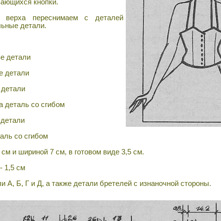
вающихся кнопки.
 верха переснимаем с деталей
льные детали.
ве детали
е детали
 детали
а деталь со сгибом
 детали
таль со сгибом
см и шириной 7 см, в готовом виде 3,5 см.
 1,5 см
А, Б, Г и Д, а также детали бретелей с изнаночной стороны.