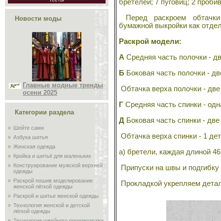
бретелей; 7 пуговиц; 2 проби
Перед раскроем обтачки
Новости моды
бумажной выкройки как отде
Раскрой модели:
А
Средняя часть полочки - д
Б
Боковая часть полочки - дв
Главные модные тренды
Обтачка верха полочки - две
осени 2025
Г
Средняя часть спинки - одн
Категории раздела
Д
Боковая часть спинки - две
Шейте сами
Обтачка верха спинки - 1 де
Азбука шитья
Женская одежда
а) бретели, каждая длиной 46 
Кройка и шитьё для маленьких
Конструирование мужской верхней
Припуски на швы и подгибку -
одежды
Раскрой пошив моделирование
Прокладкой укрепляем детали 
женской лёгкой одежды
Раскрой и шитье женской одежды
Технология женской и детской
лёгкой одежды
Технология швейного производства