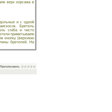
аем верх корсажа в
дольные и с одной
аискосок. Бретель
оль сгиба и чисто
ретели приметываем
ем кнопку (верхнюю
длины бретелей. На
Проголосовать: