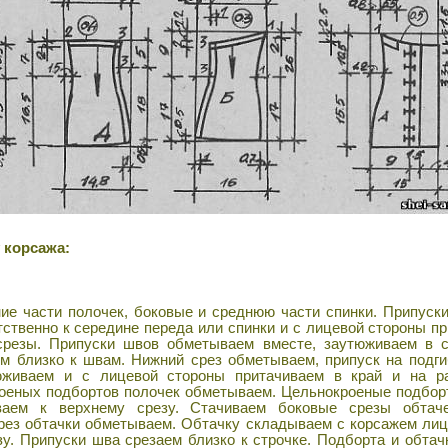
 корсажа:
ие части полочек, боковые и среднюю части спинки. Припус
ственно к середине переда или спинки и с лицевой стороны пр
резы. Припуски швов обметываем вместе, заутюживаем в с
м близко к швам. Нижний срез обметываем, припуск на подг
юживаем и с лицевой стороны притачиваем в край и на ра
оеных подбортов полочек обметываем. Цельнокроеные подбор
ваем к верхнему срезу. Стачиваем боковые срезы обтаче
рез обтачки обметываем. Обтачку складываем с корсажем ли
зу. Припуски шва срезаем близко к строчке. Подборта и обтач