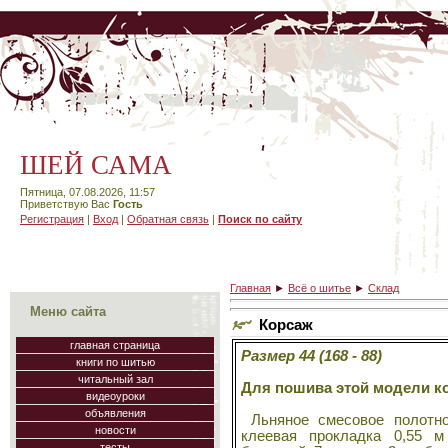
ШЕЙ САМА
Пятница, 07.08.2026, 11:57
Приветствую Вас
Гость
Регистрация
|
Вход
|
Обратная связь
|
Поиск по сайту
Главная
►
Всё о шитье
►
Склад
Меню сайта
Корсаж
главная страница
Размер 44 (168 - 88)
книги по шитью
читальный зал
Для пошива этой модели ко
видеоуроки
объявления
Льняное смесовое полотно
новости
клеевая прокладка 0,55 
тесты