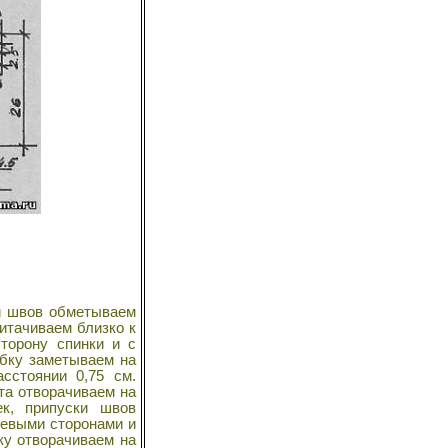
ки швов обметываем
итачиваем близко к
торону спинки и с
ибку заметываем на
сстоянии 0,75 см.
та отворачиваем на
к, припуски швов
цевыми сторонами и
ку отворачиваем на