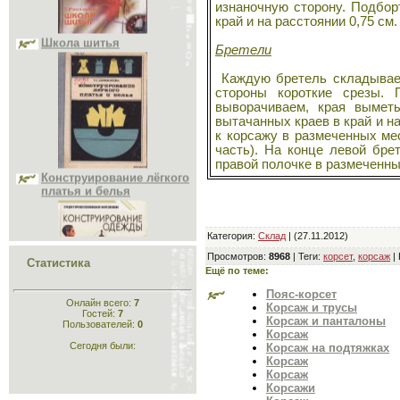
Учитесь шить и вязать
изнаночную сторону. Подбор
Школа шитья
край и на расстоянии 0,75 см.
Головные уборы
Меховые головные уборы
Бретели
Материалы
Исторический раздел
Каждую бретель складываем
Одежда для кукол
стороны короткие срезы. 
Шьём животным
выворачиваем, края вымет
вытачанных краев в край и н
Рукоделие
к корсажу в размеченных ме
Стихи
Конструирование лёгкого
часть). На конце левой бре
Склад
платья и белья
правой полочке в размеченн
Категория
:
Склад
| (27.11.2012)
Просмотров
:
8968
|
Теги
:
корсет
,
корсаж
|
Статистика
Ещё по теме:
Пояс-корсет
Конструирование
Онлайн всего:
7
Корсаж и трусы
одежды
Гостей:
7
Корсаж и панталоны
Пользователей:
0
Корсаж
Сегодня были:
Корсаж на подтяжках
Корсаж
Корсаж
Корсажи