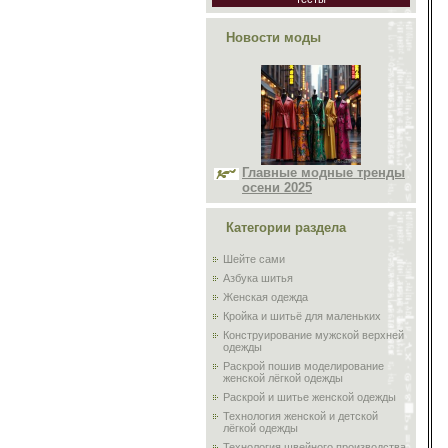
Новости моды
Главные модные тренды
осени 2025
Категории раздела
Шейте сами
Азбука шитья
Женская одежда
Кройка и шитьё для маленьких
Конструирование мужской верхней
одежды
Раскрой пошив моделирование
женской лёгкой одежды
Раскрой и шитье женской одежды
Технология женской и детской
лёгкой одежды
Технология швейного производства