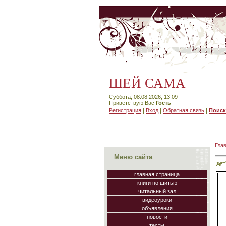
ШЕЙ САМА
Суббота, 08.08.2026, 13:09
Приветствую Вас
Гость
Регистрация
|
Вход
|
Обратная связь
|
Поиск
Гла
Меню сайта
главная страница
книги по шитью
читальный зал
видеоуроки
объявления
новости
тесты