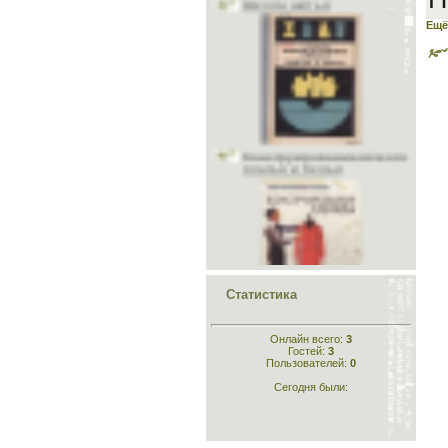
Учитесь шить и вязать
Головные уборы
Ещё
Меховые головные уборы
Материалы
Исторический раздел
Конструирование лёгкого
Одежда для кукол
платья и белья
Шьём животным
Рукоделие
Стихи
Склад
Конструирование
одежды
Статистика
Онлайн всего:
3
Гостей:
3
Пользователей:
0
Сегодня были:
Кройка и шитьё для
самых маленьких