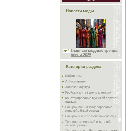
Новости моды
Главные модные тренды
осени 2025
Категории раздела
Шейте сами
Азбука шитья
Женская одежда
Кройка и шитьё для маленьких
Конструирование мужской верхней
одежды
Раскрой пошив моделирование
женской лёгкой одежды
Раскрой и шитье женской одежды
Технология женской и детской
лёгкой одежды
Технология швейного производства