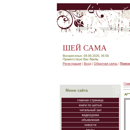
ШЕЙ САМА
Воскресенье, 09.08.2026, 06:56
Приветствую Вас
Гость
Регистрация
|
Вход
|
Обратная связь
|
Поиск
Гла
Меню сайта
главная страница
книги по шитью
читальный зал
видеоуроки
объявления
новости
тесты