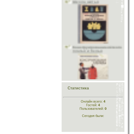
Учитесь шить и вязать
Головные уборы
Меховые головные уборы
Материалы
Исторический раздел
Конструирование лёгкого
Одежда для кукол
платья и белья
Шьём животным
Рукоделие
Стихи
Склад
Конструирование
одежды
Статистика
Онлайн всего:
4
Гостей:
4
Пользователей:
0
Сегодня были:
Кройка и шитьё для
самых маленьких