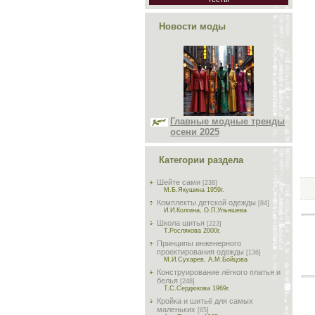
Новости моды
Главные модные тренды
осени 2025
Категории раздела
Шейте сами
[238]
М.Б.Якушина 1959г.
Комплекты детской одежды
[84]
И.И.Колгина, О.П.Ульяшева
Школа шитья
[223]
Т.Рослякова 2000г.
Принципы инженерного
проектирования одежды
[136]
М.И.Сухарев, А.М.Бойцова
Конструирование лёгкого платья и
белья
[248]
Т.С.Сердюкова 1969г.
Кройка и шитьё для самых
маленьких
[65]