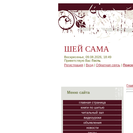
ШЕЙ САМА
Воскресенье, 09.08.2026, 18:49
Приветствую Вас
Гость
Регистрация
|
Вход
|
Обратная связь
|
Поиск
Гла
Меню сайта
главная страница
книги по шитью
читальный зал
видеоуроки
объявления
новости
тесты