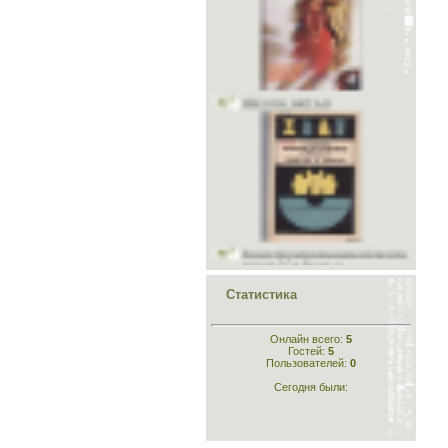
Школа шитья
Конструирование лёгкого
платья и белья
Статистика
Онлайн всего:
5
Гостей:
5
Конструирование
Пользователей:
0
одежды
Сегодня были: