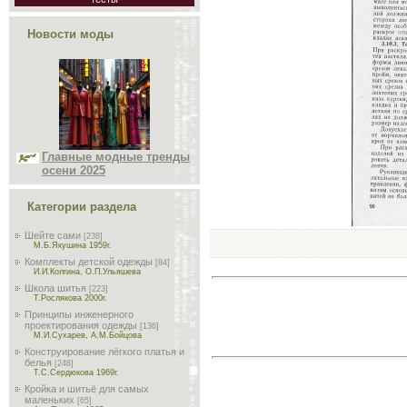
Новости моды
Главные модные тренды
осени 2025
Категории раздела
Шейте сами
[238]
М.Б.Якушина 1959г.
Комплекты детской одежды
[84]
И.И.Колгина, О.П.Ульяшева
Школа шитья
[223]
Т.Рослякова 2000г.
Принципы инженерного
проектирования одежды
[136]
М.И.Сухарев, А.М.Бойцова
Конструирование лёгкого платья и
белья
[248]
Т.С.Сердюкова 1969г.
Кройка и шитьё для самых
маленьких
[65]