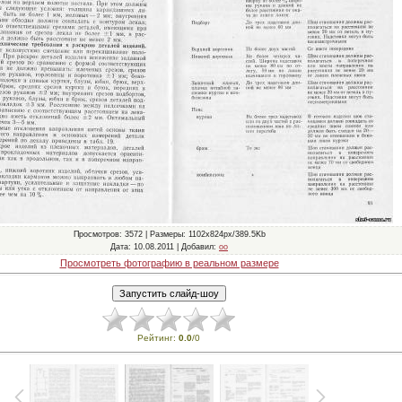
Просмотров
: 3572 |
Размеры
: 1102x824px/389.5Kb
Дата
: 10.08.2011 |
Добавил
:
oo
Просмотреть фотографию в реальном размере
Рейтинг
:
0.0
/
0