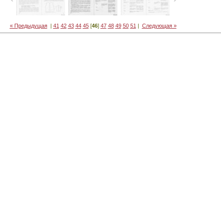
« Предыдущая
|
41
42
43
44
45
[
46
]
47
48
49
50
51
|
Следующая »