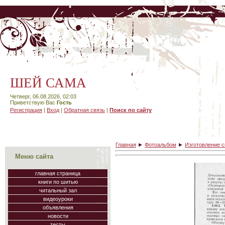
ШЕЙ САМА
Четверг, 06.08.2026, 02:03
Приветствую Вас
Гость
Регистрация
|
Вход
|
Обратная связь
|
Поиск по сайту
Главная
►
Фотоальбом
►
Изготовление 
Меню сайта
главная страница
книги по шитью
читальный зал
видеоуроки
объявления
новости
тесты