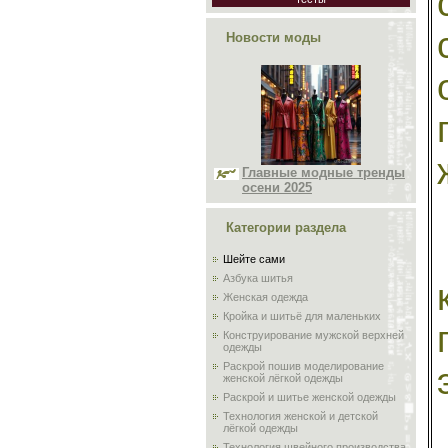
Новости моды
Главные модные тренды
осени 2025
Категории раздела
Шейте сами
Азбука шитья
Женская одежда
Кройка и шитьё для маленьких
Конструирование мужской верхней
одежды
Раскрой пошив моделирование
женской лёгкой одежды
Раскрой и шитье женской одежды
Технология женской и детской
лёгкой одежды
Технология швейного производства