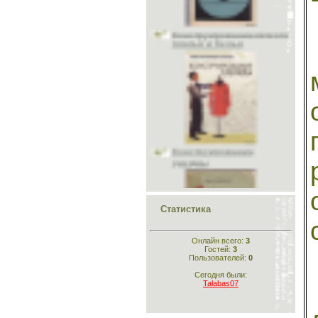
Учитесь шить и вязать
Головные уборы
Меховые головные уборы
Материалы
Исторический раздел
Одежда для кукол
Шьём животным
Рукоделие
Конструирование
Стихи
одежды
Склад
Статистика
Кройка и шитьё для
самых маленьких
Онлайн всего:
3
Гостей:
3
Пользователей:
0
Сегодня были:
Talabas07