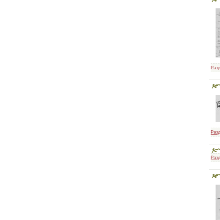
самых маленьких
Разд
Шейте сами
Разд
Технология швейных
Разд
изделий по
индивидуальным
заказам