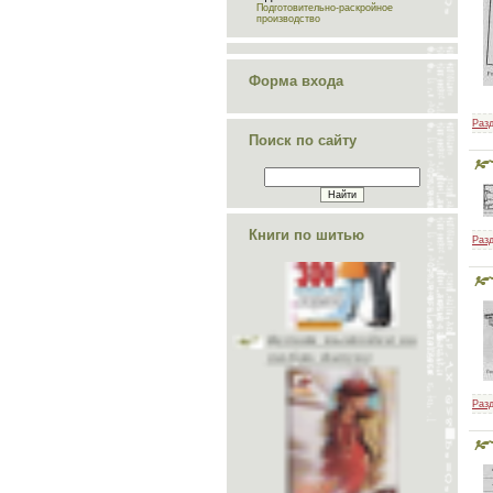
Подготовительно-раскройное
производство
Форма входа
Разд
Поиск по сайту
Книги по шитью
Разд
Делаем выкройки на
любую фигуру
Разд
Школа шитья