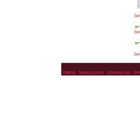
Разд
Как шить красиво
Разд
Разд
Крой без выкроек
Главная
Книги по шитью
Читальный зал
Вид
Книга по раскрою
нижнего белья