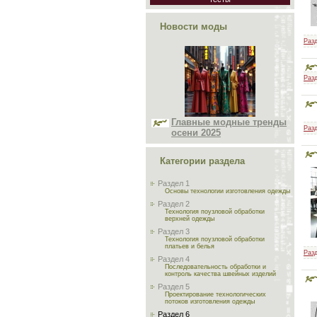
Новости моды
Разд
Разд
Главные модные тренды
Разд
осени 2025
Категории раздела
Раздел 1
Основы технологии изготовления одежды
Раздел 2
Технология поузловой обработки
верхней одежды
Раздел 3
Технология поузловой обработки
платьев и белья
Разд
Раздел 4
Последовательность обработки и
контроль качества швейных изделий
Раздел 5
Проектирование технологических
потоков изготовления одежды
Раздел 6