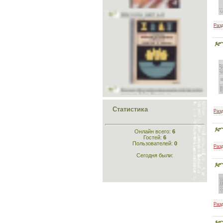
Разд
Конструирование лёгкого
платья и белья
Статистика
Разд
Онлайн всего:
6
Гостей:
6
Конструирование
Пользователей:
0
одежды
Разд
Сегодня были:
Разд
Кройка и шитьё для