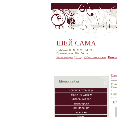
ШЕЙ САМА
Суббота, 08.08.2026, 04:03
Приветствую Вас
Гость
Регистрация
|
Вход
|
Обратная связь
|
Поиск
Гла
Меню сайта
В к
Пок
главная страница
Сор
книги по шитью
читальный зал
видеоуроки
объявления
новости
тесты