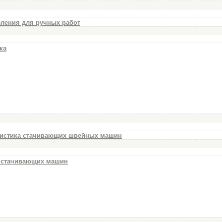
бления для ручных работ
ка
еристика стачивающих швейных машин
е стачивающих машин