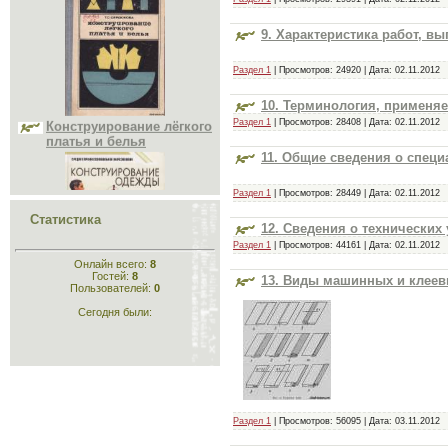
9. Характеристика работ, 
Раздел 1
| Просмотров: 24920 | Дата:
02.11.2012
Конструирование лёгкого
платья и белья
10. Терминология, применя
Раздел 1
| Просмотров: 28408 | Дата:
02.11.2012
11. Общие сведения о спец
Раздел 1
| Просмотров: 28449 | Дата:
02.11.2012
Статистика
12. Сведения о технических
Раздел 1
| Просмотров: 44161 | Дата:
02.11.2012
Конструирование
Онлайн всего:
8
одежды
Гостей:
8
13. Виды машинных и клее
Пользователей:
0
Сегодня были:
Кройка и шитьё для
Раздел 1
| Просмотров: 56095 | Дата:
03.11.2012
самых маленьких