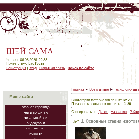
ШЕЙ САМА
Четверг, 06.08.2026, 22:33
Приветствую Вас
Гость
Регистрация
|
Вход
|
Обратная связь
|
Поиск по сайту
Главная
►
Всё о шитье
►
Технология шв
Меню сайта
В категории материалов по шитью
:
20
Показано материалов по шитью
:
1-20
главная страница
Сортировать по
:
Дате
·
Названию
·
Рейти
книги по шитью
читальный зал
1. Основные стадии изгото
видеоуроки
объявления
новости
тесты