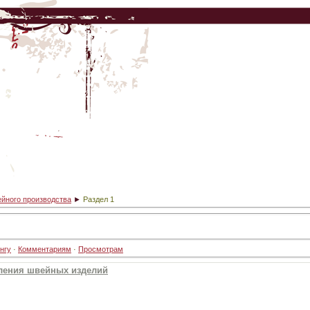
ейного производства
►
Раздел 1
нгу
·
Комментариям
·
Просмотрам
вления швейных изделий