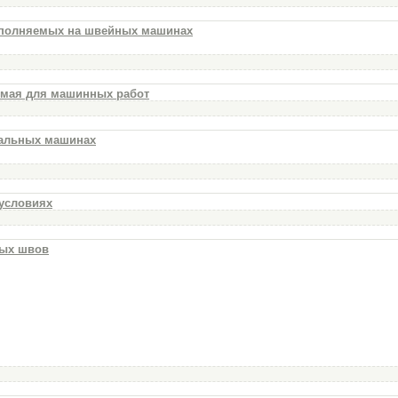
выполняемых на швейных машинах
емая для машинных работ
иальных машинах
 условиях
вых швов