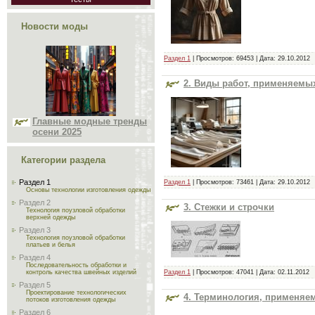
Новости моды
Раздел 1
| Просмотров: 69453 | Дата:
29.10.2012
2. Виды работ, применяемы
Главные модные тренды
осени 2025
Категории раздела
Раздел 1
Раздел 1
| Просмотров: 73461 | Дата:
29.10.2012
Основы технологии изготовления одежды
Раздел 2
3. Стежки и строчки
Технология поузловой обработки
верхней одежды
Раздел 3
Технология поузловой обработки
платьев и белья
Раздел 4
Последовательность обработки и
контроль качества швейных изделий
Раздел 1
| Просмотров: 47041 | Дата:
02.11.2012
Раздел 5
Проектирование технологических
4. Терминология, применяе
потоков изготовления одежды
Раздел 6