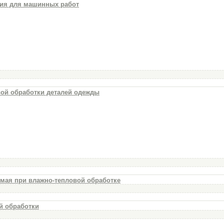
ния для машинных работ
вой обработки деталей одежды
емая при влажно-тепловой обработке
й обработки