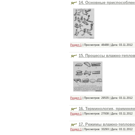
14. Основные приспособле
Шейте сами
Раздел 1
| Просмотров: 46488 | Дата:
03.11.2012
15. Процессы влажно-тепло
Технология швейных
изделий по
индивидуальным
Раздел 1
| Просмотров: 29535 | Дата:
03.11.2012
заказам
16. Терминология, применя
Раздел 1
| Просмотров: 27938 | Дата:
03.11.2012
17. Режимы влажно-теплово
Раздел 1
| Просмотров: 33293 | Дата:
03.11.2012