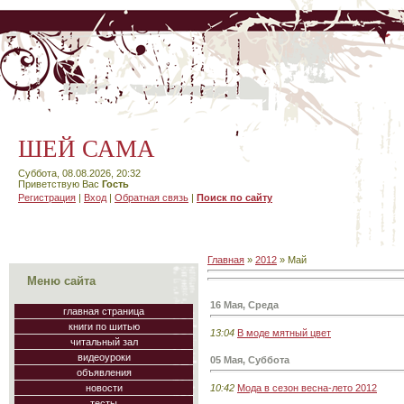
ШЕЙ САМА
Суббота, 08.08.2026, 20:32
Приветствую Вас
Гость
Регистрация
|
Вход
|
Обратная связь
|
Поиск по сайту
Главная
»
2012
»
Май
Меню сайта
16 Мая, Среда
главная страница
книги по шитью
13:04
В моде мятный цвет
читальный зал
видеоуроки
05 Мая, Суббота
объявления
10:42
Мода в сезон весна-лето 2012
новости
тесты