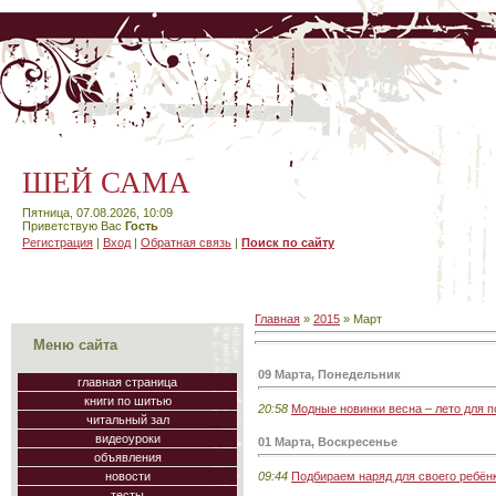
ШЕЙ САМА
Пятница, 07.08.2026, 10:09
Приветствую Вас
Гость
Регистрация
|
Вход
|
Обратная связь
|
Поиск по сайту
Главная
»
2015
»
Март
Меню сайта
09 Марта, Понедельник
главная страница
книги по шитью
20:58
Модные новинки весна – лето для 
читальный зал
видеоуроки
01 Марта, Воскресенье
объявления
09:44
Подбираем наряд для своего ребёнк
новости
тесты