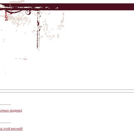
полных модниц!
а этой весной!