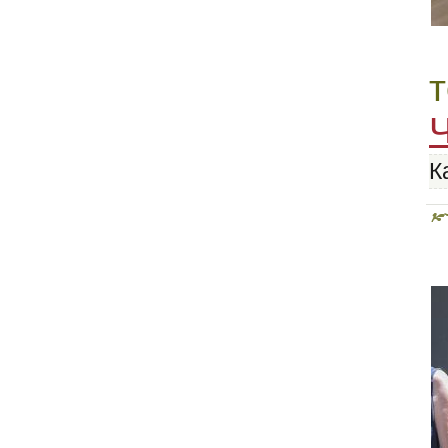
т
Кройка и шитьё для
самых маленьких
К
Шейте сами
Технология швейных
изделий по
индивидуальным
заказам