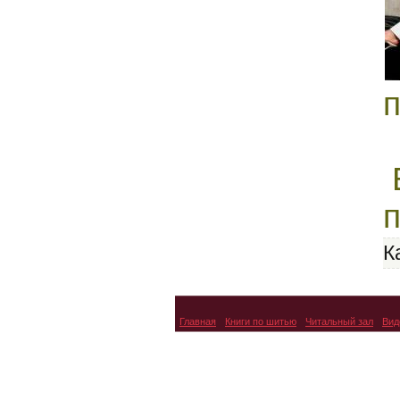
В
К
Главная
Книги по шитью
Читальный зал
Вид