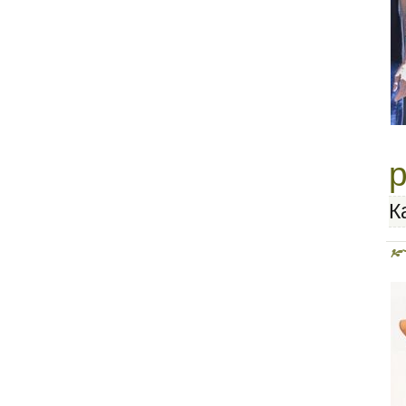
Как шить красиво
р
К
Крой без выкроек
Книга по раскрою