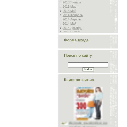
2013 Январь
2013 Март
2013 Май
2014 Февраль
2014 Апрель
2014 Май
2014 Декабрь
2015 Январь
2015 Февраль
Форма входа
2015 Март
2015 Апрель
2015 Октябрь
2018 Октябрь
Поиск по сайту
2018 Ноябрь
2018 Декабрь
2019 Январь
2019 Март
2019 Апрель
2019 Май
Книги по шитью
2019 Июнь
2019 Июль
2019 Октябрь
2019 Ноябрь
2019 Декабрь
2020 Январь
2020 Февраль
Делаем выкройки на
2020 Март
любую фигуру
2020 Апрель
2020 Май
2020 Июнь