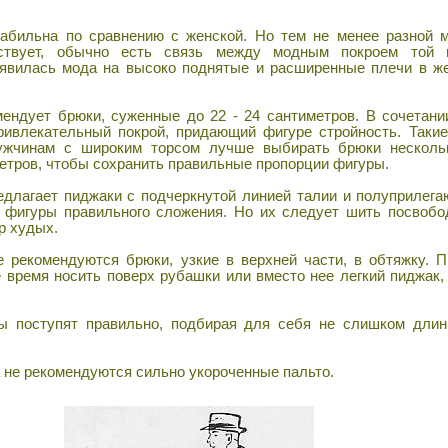
бильна по сравнению с женской. Но тем не менее разной 
твует, обычно есть связь между модным покроем той 
оявилась мода на высоко поднятые и расширенные плечи в ж
ндует брюки, суженные до 22 - 24 сантиметров. В сочетани
ривлекательный покрой, придающий фигуре стройность. Таки
ужчинам с широким торсом лучше выбирать брюки несколь
етров, чтобы сохранить правильные пропорции фигуры.
лагает пиджаки с подчеркнутой линией талии и полуприлега
 фигуры правильного сложения. Но их следует шить посвобо
р худых.
екомендуются брюки, узкие в верхней части, в обтяжку. П
 время носить поверх рубашки или вместо нее легкий пиджак, 
поступят правильно, подбирая для себя не слишком длин
не рекомендуются сильно укороченные пальто.