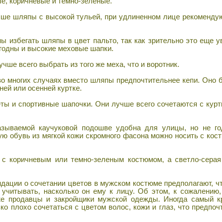
ые, коричневые и темно-зеленые.
е шляпы с высокой тульей, при удлиненном лице рекомендую
избегать шляпы в цвет пальто, так как зрительно это еще ув
годны и высокие меховые шапки.
ше всего выбрать из того же меха, что и воротник.
во многих случаях вместо шляпы предпочтительнее кепи. Оно 
ней или осенней куртке.
ы и спортивные шапочки. Они лучше всего сочетаются с курт
зываемой каучуковой подошве удобна для улицы, но не го
ую обувь из мягкой кожи скромного фасона можно носить с кос
 коричневым или темно-зеленым костюмом, а светло-серая
ации о сочетании цветов в мужском костюме предполагают, ч
т учитывать, насколько он ему к лицу. Об этом, к сожалению
аже продавцы и закройщики мужской одежды. Иногда самый к
о плохо сочетаться с цветом волос, кожи и глаз, что предпоч