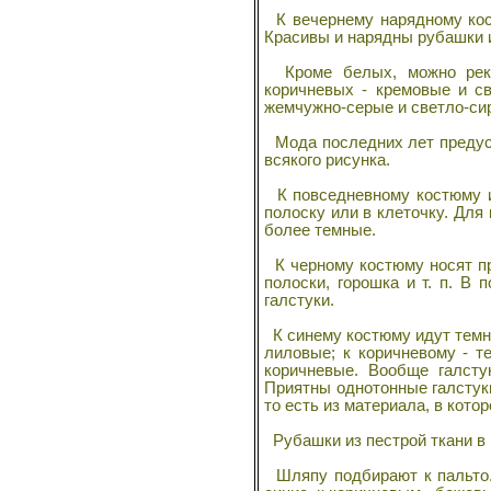
К вечернему нарядному кос
Красивы и нарядны рубашки и
Кроме белых, можно реком
коричневых - кремовые и с
жемчужно-серые и светло-си
Мода последних лет предусм
всякого рисунка.
К повседневному костюму из
полоску или в клеточку. Дл
более темные.
К черному костюму носят пр
полоски, горошка и т. п. В
галстуки.
К синему костюму идут темно
лиловые; к коричневому - т
коричневые. Вообще галсту
Приятны однотонные галстуки
то есть из материала, в кото
Рубашки из пестрой ткани в к
Шляпу подбирают к пальто. 