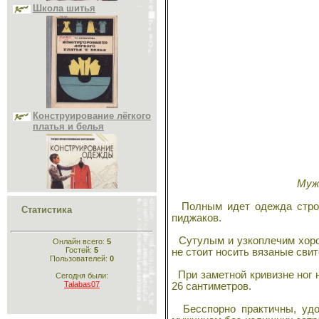
Учитесь шить и вязать
Головные уборы
Меховые головные уборы
Материалы
Исторический раздел
Одежда для кукол
Конструирование лёгкого
Шьём животным
платья и белья
Рукоделие
Стихи
Склад
Муж
Конструирование
Полным идет одежда строго
одежды
Статистика
пиджаков.
Сутулым и узкоплечим хорош
Онлайн всего:
5
Гостей:
5
не стоит носить вязаные сви
Пользователей:
0
При заметной кривизне ног н
Сегодня были:
Talabas07
26 сантиметров.
Бесспорно практичны, удоб
Кройка и шитьё для