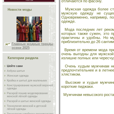
отличаются по фасону.
Мужская одежда более ста
Новости моды
мужскую одежду не сущес
Одновременно, например, п
одежде.
Мода последних лет рекоме
которых также сужен, это п
практичны и удобны. Но м
приблизительно до 26 сантим
Главные модные тренды
осени 2025
Время от времени мода пред
очень выгодны для мужской
излишне полных или чересчу
Категории раздела
Очень худым мужчинам не р
Шейте сами
предпочтительнее и в летнее
Азбука шитья
хлястиком.
Женская одежда
Кройка и шитьё для маленьких
Высокие и худые мужчины 
Конструирование мужской верхней
короткие пиджаки.
одежды
Раскрой пошив моделирование
Мужчинам невысокого роста 
женской лёгкой одежды
Раскрой и шитье женской одежды
Технология женской и детской
лёгкой одежды
Технология швейного производства