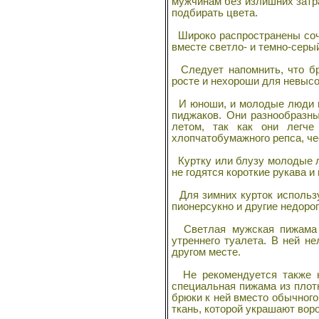
мужчинам без излишних затра
самых маленьких
подбирать цвета.
Широко распространены сочет
вместе светло- и темно-серый
Следует напомнить, что бр
росте и нехороши для невысок
И юноши, и молодые люди и
пиджаков. Они разнообразн
Шейте сами
летом, так как они легче
хлопчатобумажного репса, че
Куртку или блузу молодые л
не годятся короткие рукава и
Для зимних курток использу
пионерсукно и другие недоро
Технология швейных
Светлая мужская пижама в
изделий по
утреннего туалета. В ней н
индивидуальным
другом месте.
заказам
Не рекомендуется также н
специальная пижама из плот
брюки к ней вместо обычного
ткань, которой украшают вор