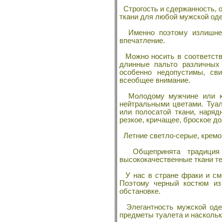
Строгость и сдержанность, от
ткани для любой мужской од
Как шить красиво
Именно поэтому излишне з
впечатление.
Можно носить в соответстви
длинные пальто различных 
особенно недопустимы, св
всеобщее внимание.
Молодому мужчине или юно
нейтральными цветами. Туал
Крой без выкроек
или полосатой ткани, наря
резкое, кричащее, броское д
Летние светло-серые, кремо
Общепринята традиция 
высококачественные ткани те
У нас в стране фраки и смо
Книга по раскрою
Поэтому черный костюм из 
нижнего белья
обстановке.
Элегантность мужской одеж
предметы туалета и наскольк