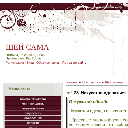
ШЕЙ САМА
Пятница, 07.08.2026, 17:05
Приветствую Вас
Гость
Регистрация
|
Вход
|
Обратная связь
|
Поиск по сайту
Главная
►
Всё о шитье
►
Шейте сами
Меню сайта
28. Искусство одеваться
главная страница
О мужской одежде
книги по шитью
читальный зал
Мужская одежда в значитель
видеоуроки
объявления
Красивые ткань и фасон, со
новости
во многом зависит от выбор
тесты