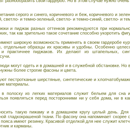
т разнообразить свой гардероб. Но в этом случае нужно очень
ания серого и синего, коричневого и беж, коричневого и зеле
, светло- и темно-зеленый, светло- и темно-синий, светло- и т
юки и пиджак разных оттенков рекомендуются при нормально
их, так как зрительно такое сочетание способно укоротить фигу
меют широкую возможность применять в своем гардеробе кур
ы, отдельные образцы их красивы и удобны. Особенно целес
 и практичнее пиджаков. Их делают из штапельных, синт
сучи.
юди могут одеть и в домашней и в служебной обстановке. Но 
 нужны более строгие фасоны и цвета.
ют пестротканые шерстяные, синтетические и хлопчатобумаж
гие материалы.
 полоску из легких материалов служит бельем для сна и
ельзя появляться перед посторонними ни у себя дома, ни в к
осить такую пижаму и в домашнем кругу целый день. Для
ной гладкокрашеной ткани. По фасону она напоминает скорее с
 пояса имеют резинку. Красивой отделкой для нее служит клет
отник и карманы.