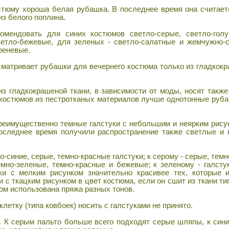
тюму хороша белая рубашка. В последнее время она считает
з белого поплина.
ендовать для синих костюмов светло-серые, светло-голу
ветло-бежевые, для зеленых - светло-салатные и жемчужно-
реневые.
атривает рубашки для вечернего костюма только из гладкокр
 гладкокрашеной ткани, в зависимости от моды, носят такж
я костюмов из пестротканых материалов лучше однотонные руба
еимущественно темные галстуки с небольшим и неярким рису
 последнее время получили распространение также светлые и
-синие, серые, темно-красные галстуки; к серому - серые, тем
емно-зеленые, темно-красные и бежевые; к зеленому - галсту
ки с мелким рисунком значительно красивее тех, которые и
 с ткацким рисунком в цвет костюма, если он сшит из ткани ти
ром использована пряжа разных тонов.
летку (типа ковбоек) носить с галстуками не принято.
К серым пальто больше всего подходят серые шляпы, к сини