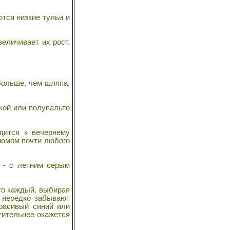
тся низкие тульи и
еличивает их рост.
больше, чем шляпа,
кой или полупальто
дится к вечернему
тюмом почти любого
 - с летним серым
то каждый, выбирая
, нередко забывают
расивый синий или
тительнее окажется