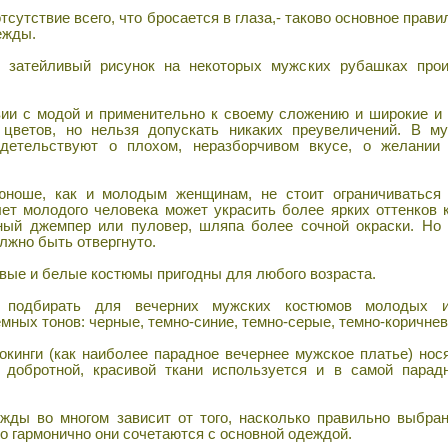
сутствие всего, что бросается в глаза,- таково основное прав
ежды.
атейливый рисунок на некоторых мужских рубашках произ
и с модой и применительно к своему сложению и широкие и у
цветов, но нельзя допускать никаких преувеличений. В м
идетельствуют о плохом, неразборчивом вкусе, о желании
ше, как и молодым женщинам, не стоит ограничиваться 
ет молодого человека может украсить более ярких оттенков 
дный джемпер или пуловер, шляпа более сочной окраски. Но
олжно быть отвергнуто.
вые и белые костюмы пригодны для любого возраста.
подбирать для вечерних мужских костюмов молодых 
мных тонов: черные, темно-синие, темно-серые, темно-коричне
кинги (как наиболее парадное вечернее мужское платье) нося
добротной, красивой ткани используется и в самой парадн
ды во многом зависит от того, насколько правильно выбра
о гармонично они сочетаются с основной одеждой.