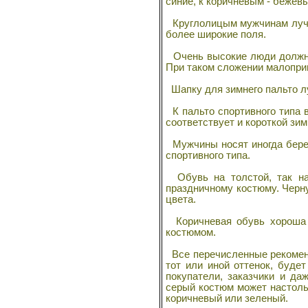
синие, к коричневым - бежев
Круглолицым мужчинам лучш
более широкие поля.
Очень высокие люди должны 
При таком сложении малопри
Шапку для зимнего пальто луч
К пальто спортивного типа 
соответствует и короткой зим
Мужчины носят иногда берет
спортивного типа.
Обувь на толстой, так на
праздничному костюму. Черн
цвета.
Коричневая обувь хороша с
костюмом.
Все перечисленные рекоменд
тот или иной оттенок, буде
покупатели, заказчики и д
серый костюм может настольк
коричневый или зеленый.