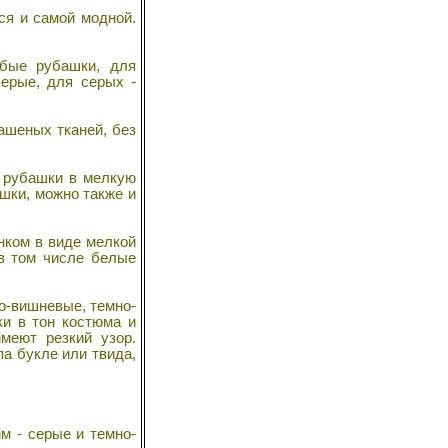
ся и самой модной.
бые рубашки, для
серые, для серых -
ашеных тканей, без
е рубашки в мелкую
шки, можно также и
нком в виде мелкой
 в том числе белые
но-вишневые, темно-
ки в тон костюма и
меют резкий узор.
па букле или твида,
м - серые и темно-