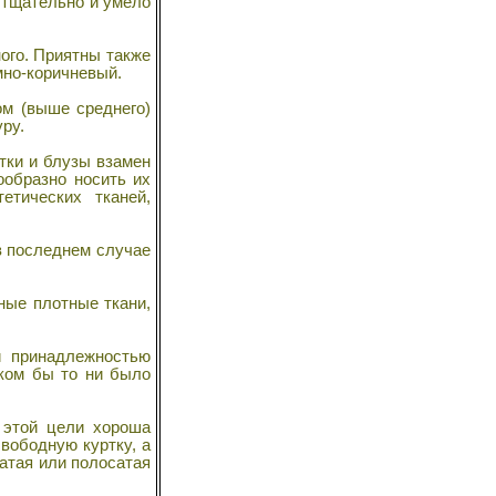
 тщательно и умело
ного. Приятны также
емно-коричневый.
м (выше среднего)
ру.
тки и блузы взамен
ообразно носить их
етических тканей,
в последнем случае
ные плотные ткани,
 принадлежностью
аком бы то ни было
 этой цели хороша
вободную куртку, а
чатая или полосатая