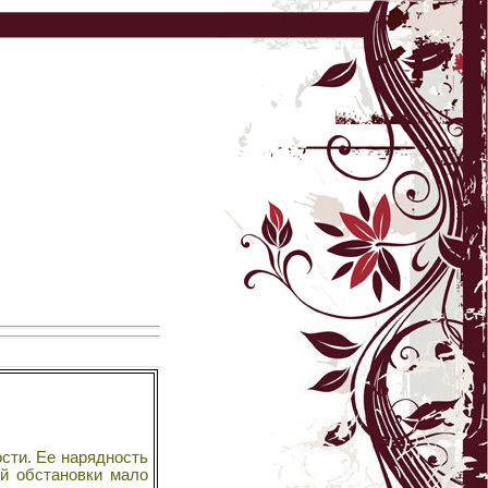
сти. Ее нарядность
ой обстановки мало