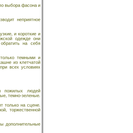
ило выбора фасона и
водит неприятное
зкие, и короткие и
ужской одежде они
 обратить на себя
только темными и
кашне из клетчатой
 при всех условиях
и пожилых людей
вые, темно-зеленые.
т только на сцене.
ой, торжественной
ны дополнительные