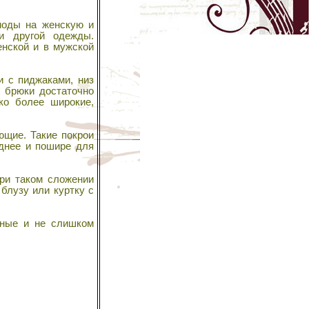
моды на женскую и
и другой одежды.
енской и в мужской
и с пиджаками, низ
е брюки достаточно
ко более широкие,
ющие. Такие покрои
днее и пошире для
ри таком сложении
блузу или куртку с
ные и не слишком